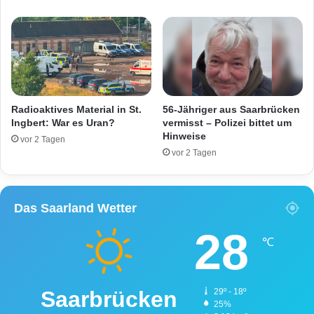
b
i
e
n
r
x
s
w
c
e
h
i
r
l
i
e
Radioaktives Material in St.
56-Jähriger aus Saarbrücken
t
r
Ingbert: War es Uran?
vermisst – Polizei bittet um
t
Hinweise
s
vor 2 Tagen
e
c
vor 2 Tagen
n
h
w
e
Das Saarland Wetter
r
v
28
e
℃
r
l
e
Saarbrücken
29º - 18º
t
25%
z