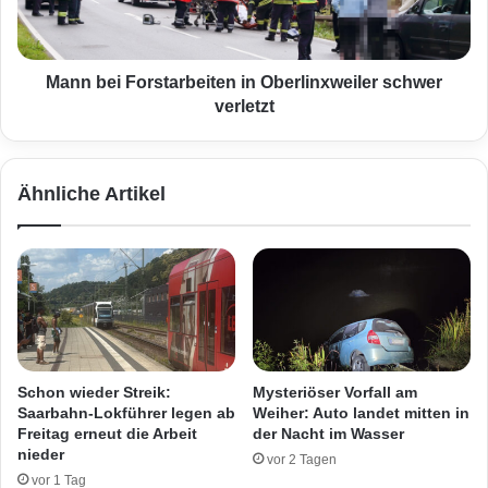
o
i
r
F
t
o
:
r
Mann bei Forstarbeiten in Oberlinxweiler schwer
A
s
verletzt
n
t
h
a
ä
r
Ähnliche Artikel
n
b
g
e
e
i
l
t
a
e
s
n
t
i
u
n
m
O
Schon wieder Streik:
Mysteriöser Vorfall am
9
b
Saarbahn-Lokführer legen ab
Weiher: Auto landet mitten in
5
e
Freitag erneut die Arbeit
der Nacht im Wasser
%
r
nieder
vor 2 Tagen
ü
l
vor 1 Tag