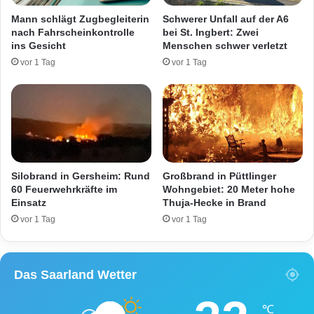
o
e
Mann schlägt Zugbegleiterin
Schwerer Unfall auf der A6
l
r
nach Fahrscheinkontrolle
bei St. Ingbert: Zwei
l
g
ins Gesicht
Menschen schwer verletzt
e
e
vor 1 Tag
vor 1 Tag
n
s
i
c
m
h
K
l
a
a
m
g
p
e
f
n
Silobrand in Gersheim: Rund
Großbrand in Püttlinger
g
60 Feuerwehrkräfte im
Wohngebiet: 20 Meter hohe
e
Einsatz
Thuja-Hecke in Brand
g
vor 1 Tag
vor 1 Tag
e
n
i
Das Saarland Wetter
n
t
e
℃