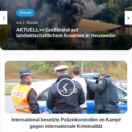
Aktuell
vor 1 Stunde
AKTUELL++ Großbrand auf
landwirtschaftlichem Anwesen in Heusweiler
I
n
t
e
r
n
a
t
i
o
International besetzte Polizeikontrollen im Kampf
n
gegen internationale Kriminalität
a