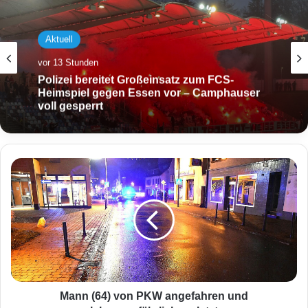
Aktuell
vor 13 Stunden
Polizei bereitet Großeinsatz zum FCS-
Heimspiel gegen Essen vor – Camphauser
voll gesperrt
M
a
n
n
(
6
4
)
v
o
Mann (64) von PKW angefahren und