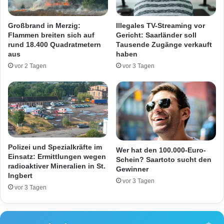
s
D
g
i
Großbrand in Merzig:
Illegales TV-Streaming vor
e
e
Flammen breiten sich auf
Gericht: Saarländer soll
f
b
rund 18.400 Quadratmetern
Tausende Zugänge verkauft
ä
e
aus
haben
h
vor 2 Tagen
vor 3 Tagen
r
l
i
c
h
v
e
r
Polizei und Spezialkräfte im
Wer hat den 100.000-Euro-
l
Einsatz: Ermittlungen wegen
Schein? Saartoto sucht den
e
radioaktiver Mineralien in St.
Gewinner
Ingbert
t
vor 3 Tagen
z
vor 3 Tagen
t