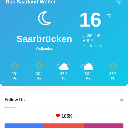
Das Saarland Wetter
16
℃
Saarbrücken
29º - 14º
51%
1.51 km/h
Wolkenlos
29
30
35
36
33
℃
℃
℃
℃
℃
Fr.
Sa.
So.
Mo.
Di.
Follow Us
185K