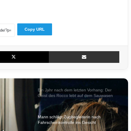
Ohne Kennzeichen und Helm: Roller-Duo
flüchtet vor Bundespolizei durch
Saarbrücken
Copy URL
Saarbrücken: 21-Jähriger seit Tagen
vermisst – Polizei bittet um Mithilfe
X
Teile per E-Mail
Auto überschlägt sich nach Kollision mit
Anhänger in Nohfelden
Ein Jahr nach dem letzten Vorhang: Der
Geist des Rocco lebt auf dem Sauwasen
weiter
Mann schlägt Zugbegleiterin nach
Fahrscheinkontrolle ins Gesicht