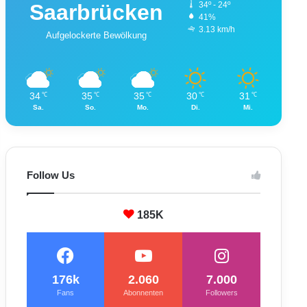
Saarbrücken
34º - 24º
41%
3.13 km/h
Aufgelockerte Bewölkung
34
35
35
30
31
℃
℃
℃
℃
℃
Sa.
So.
Mo.
Di.
Mi.
Follow Us
185K
176k
2.060
7.000
Fans
Abonnenten
Followers