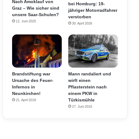
Nach Amoklauf von
bei Homburg: 19-
Graz – Wie sicher sind
jähriger Motorradfahrer
unsere Saar-Schulen?
verstorben
12. Juni 2025
30. April 2026
Mann randaliert und
Brandstiftung war
wirft einen
Ursache des Feuer-
Pflasterstein nach
Infernos in
einem PKW in
Neunkirchen!
Türkismühle
21. April 2018
27. Juni 2016