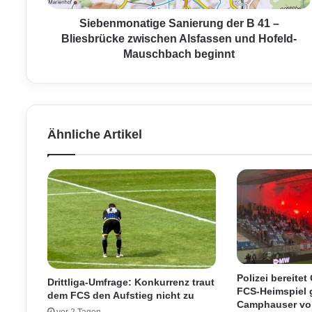
n
a
Siebenmonatige Sanierung der B 41 –
t
Bliesbrücke zwischen Alsfassen und Hofeld-
i
Mauschbach beginnt
g
e
S
a
n
Ähnliche Artikel
i
e
r
u
n
g
d
e
r
B
Polizei bereite
Drittliga-Umfrage: Konkurrenz traut
4
FCS-Heimspiel 
dem FCS den Aufstieg nicht zu
1
Camphauser vol
vor 2 Tagen