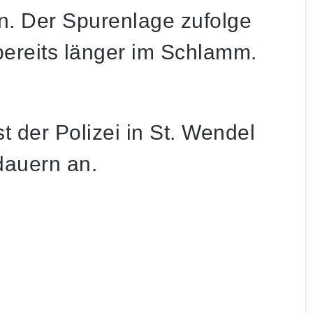
. Der Spurenlage zufolge
bereits länger im Schlamm.
 der Polizei in St. Wendel
dauern an.
Aufwendige Rettung im Steilhang:
Mountainbiker auf PUR-Trail schwer
gestürzt
teilung der saarländischen Polizei.
Schwerer Unfall an A620-Auffahrt:
Motorradfahrer und Radfahrer kollidieren