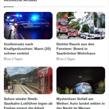
r
e
i
t
g
z
e
t
n
e
D
r
i
P
e
e
b
r
Großeinsatz nach
Dichter Rauch aus den
f
s
Knallgeräuschen: Mann (20)
Fenstern: Brand in
e
o
schwer verletzt
Saarbrücker Wohnhaus
s
n
vor 2 Tagen
vor 2 Tagen
t
a
u
f
d
e
r
A
6
Schon wieder Streik:
Mysteriöser Vorfall am
Saarbahn-Lokführer legen ab
Weiher: Auto landet mitten in
Freitag erneut die Arbeit
der Nacht im Wasser