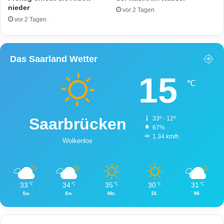
nieder
vor 2 Tagen
vor 2 Tagen
Das Saarland Wetter
15
℃
Saarbrücken
33º - 12º
67%
1.34 km/h
Wolkenlos
33
34
35
30
31
℃
℃
℃
℃
℃
Sa.
So.
Mo.
Di.
Mi.