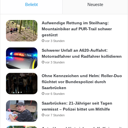
i
-
Beliebt
Neueste
n
B
H
u
ö
t
Aufwendige Rettung im Steilhang:
h
z
Mountainbiker auf PUR-Trail schwer
e
d
gestürzt
S
o
vor 3 Stunden
t
r
Schwerer Unfall an A620-Auffahrt:
.
f
Motorradfahrer und Radfahrer kollidieren
I
n
vor 3 Stunden
g
b
Ohne Kennzeichen und Helm: Roller-Duo
e
flüchtet vor Bundespolizei durch
r
Saarbrücken
t
vor 6 Stunden
Saarbrücken: 21-Jähriger seit Tagen
vermisst – Polizei bittet um Mithilfe
vor 7 Stunden