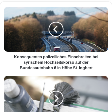
K
o
n
s
e
q
u
e
n
t
Konsequentes polizeiliches Einschreiten bei
e
syrischem Hochzeitskorso auf der
s
Bundesautobahn 6 in Höhe St. Ingbert
p
o
Z
l
e
i
u
z
g
e
e
i
n
l
g