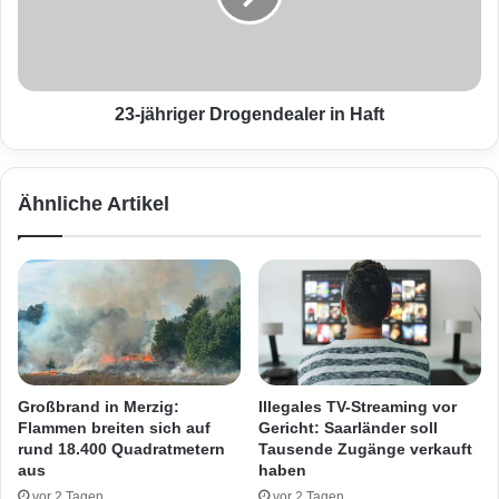
l
h
e
r
n
i
1
g
6
e
23-jähriger Drogendealer in Haft
3
r
W
D
e
r
Ähnliche Artikel
i
o
h
g
n
e
a
n
c
d
h
e
t
a
s
l
a
e
Großbrand in Merzig:
Illegales TV-Streaming vor
r
r
Flammen breiten sich auf
Gericht: Saarländer soll
t
i
rund 18.400 Quadratmetern
Tausende Zugänge verkauft
i
n
aus
haben
k
H
vor 2 Tagen
vor 2 Tagen