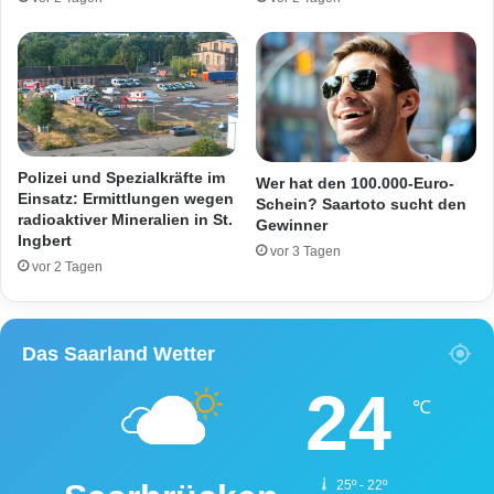
e
a
l
f
t
Polizei und Spezialkräfte im
Wer hat den 100.000-Euro-
Einsatz: Ermittlungen wegen
Schein? Saartoto sucht den
radioaktiver Mineralien in St.
Gewinner
Ingbert
vor 3 Tagen
vor 2 Tagen
Das Saarland Wetter
24
℃
25º - 22º