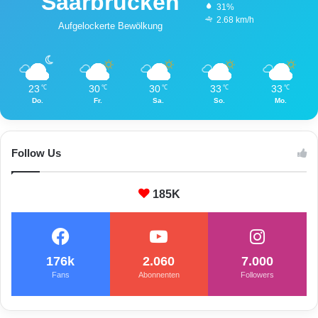
Saarbrücken
31%
2.68 km/h
Aufgelockerte Bewölkung
23
30
30
33
33
℃
℃
℃
℃
℃
Do.
Fr.
Sa.
So.
Mo.
Follow Us
185K
176k
2.060
7.000
Fans
Abonnenten
Followers