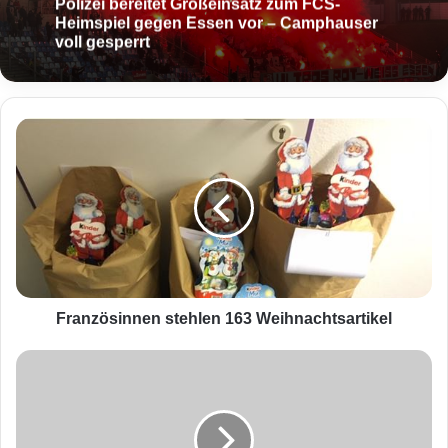
Polizei bereitet Großeinsatz zum FCS-
Heimspiel gegen Essen vor – Camphauser
voll gesperrt
F
r
a
n
z
ö
s
i
n
n
Französinnen stehlen 163 Weihnachtsartikel
e
n
2
s
3
t
-
e
j
h
ä