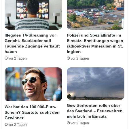
n
n
S
a
a
b
a
i
r
s
b
-
Illegales TV-Streaming vor
Polizei und Spezialkräfte im
r
A
Gericht: Saarländer soll
Einsatz: Ermittlungen wegen
ü
u
Tausende Zugänge verkauft
radioaktiver Mineralien in St.
c
f
haben
Ingbert
k
z
vor 2 Tagen
vor 2 Tagen
e
u
n
c
2
h
4
t
-
a
J
n
ä
l
h
a
Gewitterfronten rollen über
Wer hat den 100.000-Euro-
r
g
das Saarland – Feuerwehren
Schein? Saartoto sucht den
i
mehrfach im Einsatz
e
Gewinner
g
i
vor 2 Tagen
vor 2 Tagen
e
n