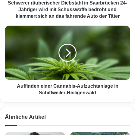
ä
Schwerer räuberischer Diebstahl in Saarbrücken 24-
u
Jähriger wird mit Schusswaffe bedroht und
b
klammert sich an das fahrende Auto der Täter
e
r
A
i
u
s
f
c
f
h
i
e
n
r
d
D
e
i
n
e
e
Auffinden einer Cannabis-Aufzuchtanlage in
b
i
Schiffweiler-Heiligenwald
s
n
t
e
a
r
Ähnliche Artikel
h
C
l
a
i
n