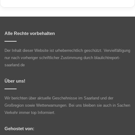
Alle Rechte vorbehalten
Der Inhalt dieser Website ist urheberrechtlich geschützt. Vervielfältigung
nur nach vorheriger schriftlicher Zustimmung durch blaulichtreport-
saarland.de
Über uns!
Wir berichten über aktuelle Geschehnisse im Saarland und der
Großregion sowie Wetterwarnungen. Bei uns bleiben sie auch in Sachen
Verkehr immer top Informiert.
Gehostet von: