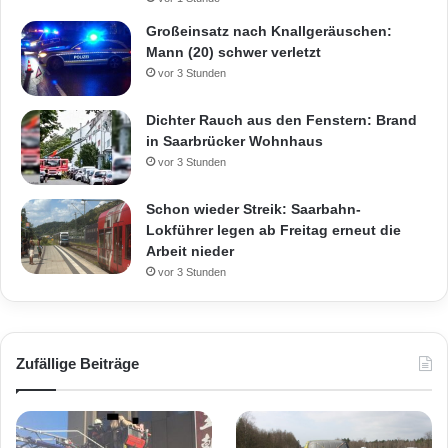
n
d
Großeinsatz nach Knallgeräuschen:
a
Mann (20) schwer verletzt
s
vor 3 Stunden
f
a
Dichter Rauch aus den Fenstern: Brand
h
in Saarbrücker Wohnhaus
r
vor 3 Stunden
e
n
Schon wieder Streik: Saarbahn-
d
Lokführer legen ab Freitag erneut die
e
Arbeit nieder
A
vor 3 Stunden
u
t
o
d
e
Zufällige Beiträge
r
T
ä
t