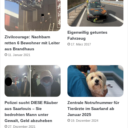
e
r
Eigenwillig getuntes
Zivilcourage: Nachbarn
Fahrzeug
retten 6 Bewohner mit Leiter
17. März 2017
aus Brandhaus
11. Januar 2021
Polizei sucht DIESE Räuber
Zentrale Notrufnummer für
aus Saarlouis – Sie
Tierärzte im Saarland ab
bedrohten Mann unter
Januar 2025
Gewalt, Geld abzuheben
19. Dezember 2024
27. Dezember 2021