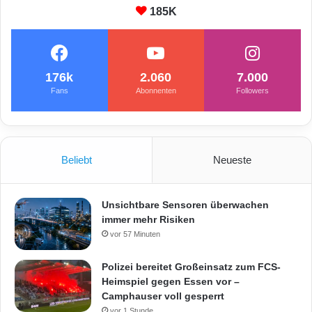
d
w
185K
r
a
o
l
h
d
t
176k
2.060
7.000
u
Fans
Abonnenten
Followers
n
d
k
l
a
Beliebt
Neueste
m
m
e
Unsichtbare Sensoren überwachen
r
immer mehr Risiken
t
vor 57 Minuten
s
i
Polizei bereitet Großeinsatz zum FCS-
c
Heimspiel gegen Essen vor –
h
Camphauser voll gesperrt
a
vor 1 Stunde