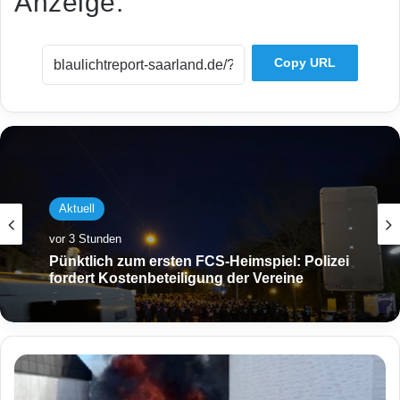
Anzeige:
Copy URL
Aktuell
vor 3 Stunden
Pünktlich zum ersten FCS-Heimspiel: Polizei
fordert Kostenbeteiligung der Vereine
B
r