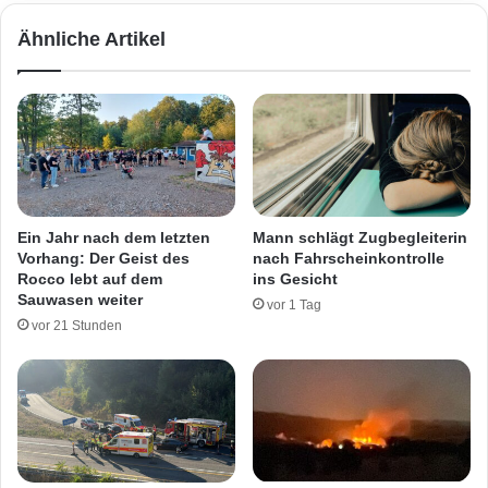
l
w
Ähnliche Artikel
t
e
e
r
r
d
s
e
w
n
e
b
i
e
l
i
e
W
Ein Jahr nach dem letzten
Mann schlägt Zugbegleiterin
r
o
Vorhang: Der Geist des
nach Fahrscheinkontrolle
h
Rocco lebt auf dem
ins Gesicht
n
Sauwasen weiter
vor 1 Tag
h
vor 21 Stunden
a
u
s
b
r
a
n