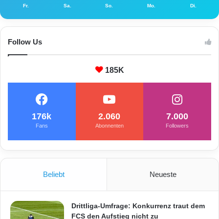
Fr.
Sa.
So.
Mo.
Di.
Follow Us
185K
176k
2.060
7.000
Fans
Abonnenten
Followers
Beliebt
Neueste
Drittliga-Umfrage: Konkurrenz traut dem
FCS den Aufstieg nicht zu