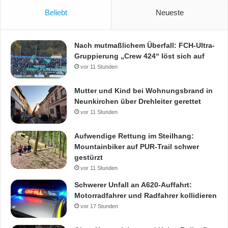
f
f
Beliebt
Neueste
e
n
Nach mutmaßlichem Überfall: FCH-Ultra-
Gruppierung „Crew 424“ löst sich auf
vor 11 Stunden
Mutter und Kind bei Wohnungsbrand in
Neunkirchen über Drehleiter gerettet
vor 11 Stunden
Aufwendige Rettung im Steilhang:
Mountainbiker auf PUR-Trail schwer
gestürzt
vor 11 Stunden
Schwerer Unfall an A620-Auffahrt:
Motorradfahrer und Radfahrer kollidieren
vor 17 Stunden