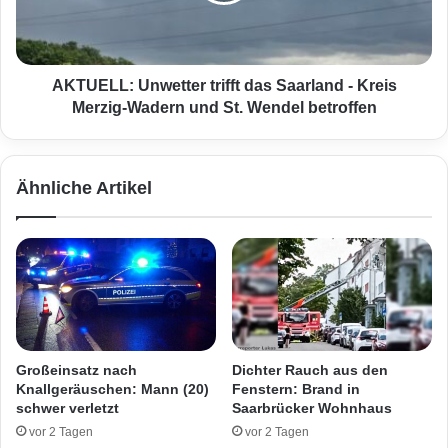
L
e
L
l
:
e
U
r
n
AKTUELL: Unwetter trifft das Saarland - Kreis
d
w
Merzig-Wadern und St. Wendel betroffen
e
e
s
t
1
t
Ähnliche Artikel
.
e
F
r
C
t
F
r
i
i
t
f
t
f
e
t
n
d
Großeinsatz nach
Dichter Rauch aus den
n
a
Knallgeräuschen: Mann (20)
Fenstern: Brand in
a
s
schwer verletzt
Saarbrücker Wohnhaus
c
S
vor 2 Tagen
vor 2 Tagen
h
a