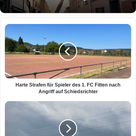
H
a
r
t
e
S
t
r
a
f
Harte Strafen für Spieler des 1. FC Fitten nach
e
Angriff auf Schiedsrichter
n
f
A
ü
K
r
T
S
U
p
E
i