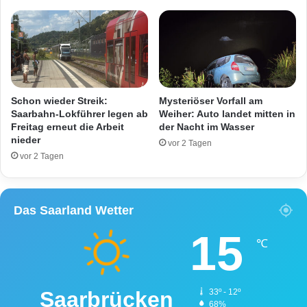
A
a
n
r
g
l
r
a
i
n
f
d
f
-
Schon wieder Streik:
Mysteriöser Vorfall am
a
K
Saarbahn-Lokführer legen ab
Weiher: Auto landet mitten in
u
r
Freitag erneut die Arbeit
der Nacht im Wasser
f
nieder
e
vor 2 Tagen
S
i
vor 2 Tagen
c
s
h
M
i
e
Das Saarland Wetter
e
r
d
z
15
s
i
℃
r
g
i
-
c
W
Saarbrücken
33º - 12º
h
a
68%