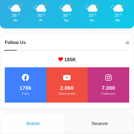
26
30
30
33
33
℃
℃
℃
℃
℃
Do.
Fr.
Sa.
So.
Mo.
Follow Us
185K
176k
2.060
7.000
Fans
Abonnenten
Followers
Beliebt
Neueste