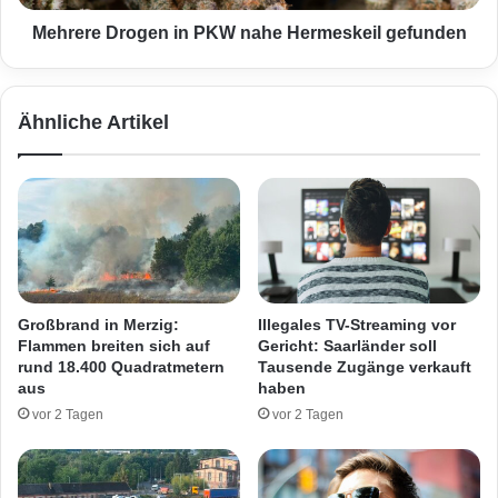
A
r
u
o
Mehrere Drogen in PKW nahe Hermeskeil gefunden
t
g
o
e
i
n
Ähnliche Artikel
n
i
L
n
o
P
s
K
h
W
e
n
i
a
m
h
a
e
Großbrand in Merzig:
Illegales TV-Streaming vor
m
H
Flammen breiten sich auf
Gericht: Saarländer soll
S
e
rund 18.400 Quadratmetern
Tausende Zugänge verkauft
e
r
aus
haben
e
m
vor 2 Tagen
vor 2 Tagen
e
s
k