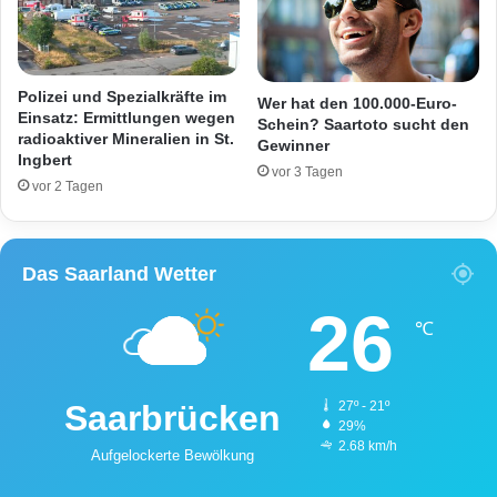
e
i
l
g
e
Polizei und Spezialkräfte im
Wer hat den 100.000-Euro-
f
Einsatz: Ermittlungen wegen
Schein? Saartoto sucht den
radioaktiver Mineralien in St.
u
Gewinner
Ingbert
n
vor 3 Tagen
d
vor 2 Tagen
e
n
Das Saarland Wetter
26
℃
Saarbrücken
27º - 21º
29%
2.68 km/h
Aufgelockerte Bewölkung