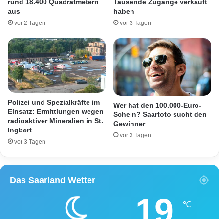
rund 18.400 Quadratmetern
Tausende Zugänge verkauft
t
l
aus
haben
e
i
vor 2 Tagen
vor 3 Tagen
n
e
a
r
u
e
f
r
d
i
e
n
r
G
S
a
Polizei und Spezialkräfte im
Wer hat den 100.000-Euro-
t
s
Einsatz: Ermittlungen wegen
Schein? Saartoto sucht den
r
radioaktiver Mineralien in St.
t
Gewinner
Ingbert
a
s
vor 3 Tagen
ß
t
vor 3 Tagen
e
ä
i
t
n
t
Das Saarland Wetter
d
e
e
19
r
℃
S