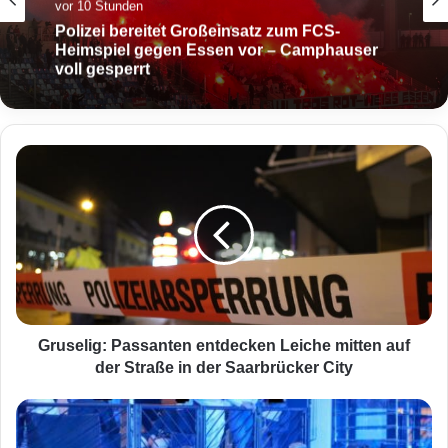
vor 10 Stunden
Polizei bereitet Großeinsatz zum FCS-
Heimspiel gegen Essen vor – Camphauser
voll gesperrt
G
r
u
s
e
l
i
g
:
P
Gruselig: Passanten entdecken Leiche mitten auf
a
der Straße in der Saarbrücker City
s
s
P
a
o