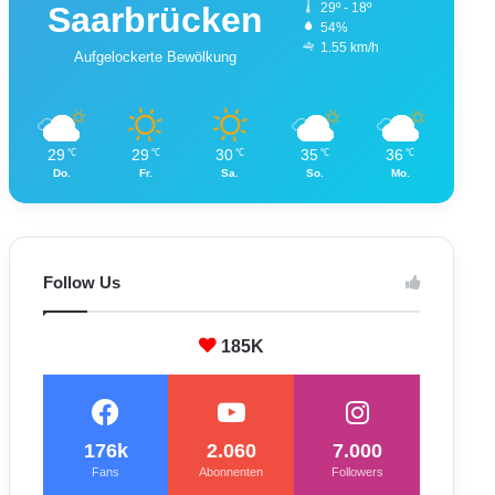
Saarbrücken
29º - 18º
54%
1.55 km/h
Aufgelockerte Bewölkung
29
29
30
35
36
℃
℃
℃
℃
℃
Do.
Fr.
Sa.
So.
Mo.
Follow Us
185K
176k
2.060
7.000
Fans
Abonnenten
Followers