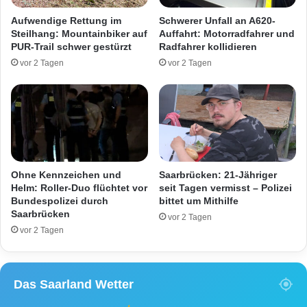
ü
r
Aufwendige Rettung im
Schwerer Unfall an A620-
c
i
Steilhang: Mountainbiker auf
Auffahrt: Motorradfahrer und
k
d
PUR-Trail schwer gestürzt
Radfahrer kollidieren
e
-
vor 2 Tagen
vor 2 Tagen
n
T
a
r
c
i
h
k
S
o
a
t
a
s
r
c
Ohne Kennzeichen und
Saarbrücken: 21-Jähriger
b
h
Helm: Roller-Duo flüchtet vor
seit Tagen vermisst – Polizei
r
u
Bundespolizei durch
bittet um Mithilfe
ü
Saarbrücken
b
vor 2 Tagen
c
s
vor 2 Tagen
k
t
e
a
n
l
Das Saarland Wetter
w
t
i
e