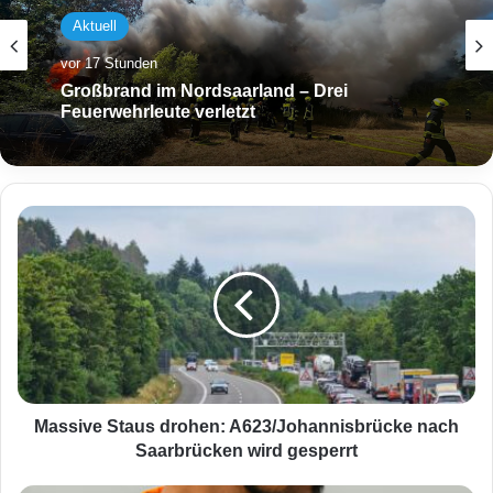
Aktuell
vor 17 Stunden
Großbrand im Nordsaarland – Drei
Feuerwehrleute verletzt
M
a
s
s
i
v
e
S
t
a
Massive Staus drohen: A623/Johannisbrücke nach
u
Saarbrücken wird gesperrt
s