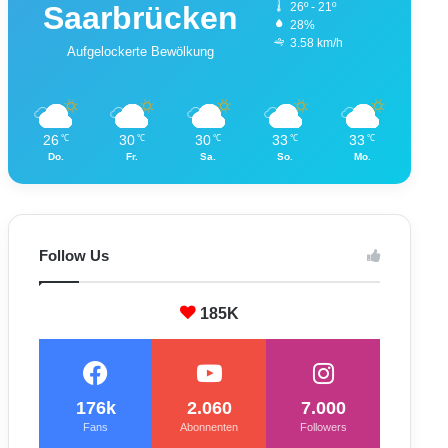
Saarbrücken
26º - 21º
28%
3.58 km/h
Aufgelockerte Bewölkung
26
30
30
33
33
℃
℃
℃
℃
℃
Do.
Fr.
Sa.
So.
Mo.
Follow Us
185K
176k
2.060
7.000
Fans
Abonnenten
Followers