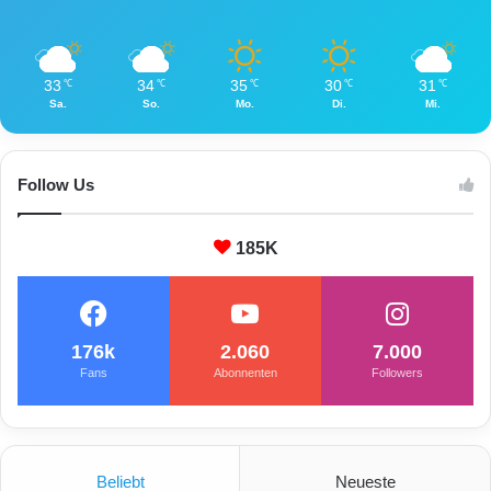
33
34
35
30
31
℃
℃
℃
℃
℃
Sa.
So.
Mo.
Di.
Mi.
Follow Us
185K
176k
2.060
7.000
Fans
Abonnenten
Followers
Beliebt
Neueste