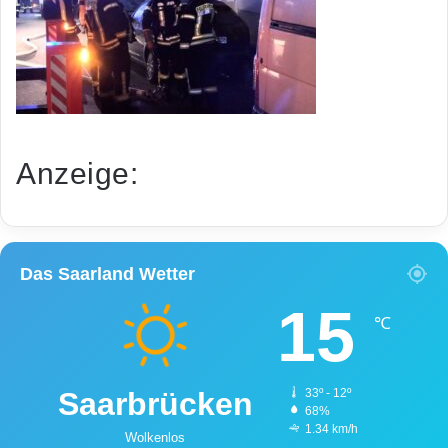
Anzeige:
Das Saarland Wetter
15
℃
Saarbrücken
33º - 12º
68%
1.34 km/h
Wolkenlos