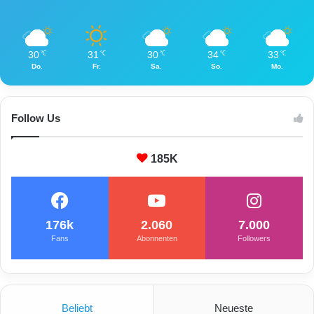
30
31
30
34
33
℃
℃
℃
℃
℃
Do.
Fr.
Sa.
So.
Mo.
Follow Us
185K
176k
2.060
7.000
Fans
Abonnenten
Followers
Beliebt
Neueste