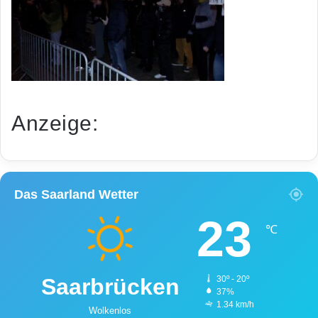
Anzeige:
Das Saarland Wetter
23
℃
Saarbrücken
30º - 20º
37%
1.34 km/h
Wolkenlos