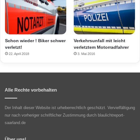
Schon wieder ! Biker schwer
Verkehrsunfall mit leicht
verletzt!
verletztem Motorradfahrer
22. April 2018
3. Mai 2016
Alle Rechte vorbehalten
Der Inhalt dieser Website ist urheberrechtlich geschützt. Vervielfältigung
nur nach vorheriger schriftlicher Zustimmung durch blaulichtreport-
saarland.de
Über uns!