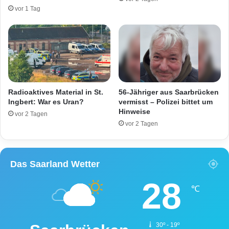
l
g
vor 1 Tag
e
e
h
k
n
r
t
e
a
u
b
z
–
F
Radioaktives Material in St.
56-Jähriger aus Saarbrücken
a
Ingbert: War es Uran?
vermisst – Polizei bittet um
Hinweise
h
vor 2 Tagen
r
vor 2 Tagen
e
r
s
Das Saarland Wetter
c
h
28
w
℃
e
r
v
30º - 19º