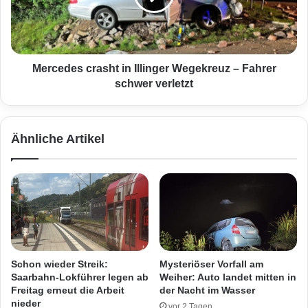
r
d
z
e
e
s
i
c
c
r
Mercedes crasht in Illinger Wegekreuz – Fahrer
h
a
schwer verletzt
e
s
n
h
v
t
Ähnliche Artikel
e
i
r
n
b
I
i
l
e
l
t
i
e
n
n
g
-
e
Schon wieder Streik:
Mysteriöser Vorfall am
S
r
Saarbahn-Lokführer legen ab
Weiher: Auto landet mitten in
P
W
Freitag erneut die Arbeit
der Nacht im Wasser
D
e
nieder
vor 2 Tagen