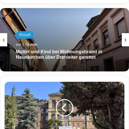
Aktuell
vor 1 Stunde
Mutter und Kind bei Wohnungsbrand in
Neunkirchen über Drehleiter gerettet
P
s
y
c
h
i
a
t