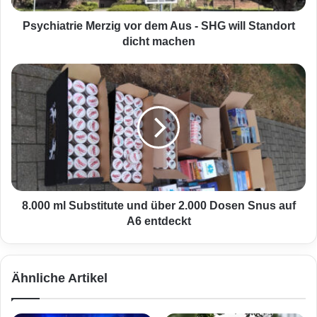
r
i
Psychiatrie Merzig vor dem Aus - SHG will Standort
e
dicht machen
M
e
8
r
.
z
0
i
0
g
0
v
m
o
l
r
S
d
u
e
b
8.000 ml Substitute und über 2.000 Dosen Snus auf
m
s
A6 entdeckt
A
t
u
i
s
t
Ähnliche Artikel
-
u
S
t
H
e