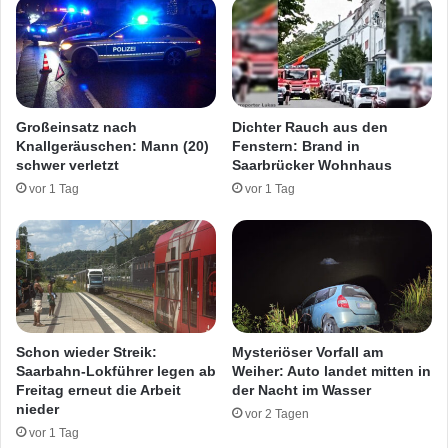
G
u
w
n
i
d
l
ü
l
b
S
e
Großeinsatz nach
Dichter Rauch aus den
t
r
Knallgeräuschen: Mann (20)
Fenstern: Brand in
a
2
schwer verletzt
Saarbrücker Wohnhaus
n
.
vor 1 Tag
vor 1 Tag
d
0
o
0
r
0
t
D
d
o
i
s
c
e
h
n
Schon wieder Streik:
Mysteriöser Vorfall am
t
S
Saarbahn-Lokführer legen ab
Weiher: Auto landet mitten in
m
n
Freitag erneut die Arbeit
der Nacht im Wasser
a
nieder
u
vor 2 Tagen
c
s
vor 1 Tag