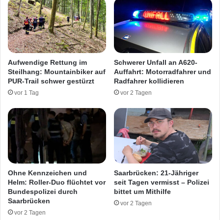
K
a
r
a
i
r
t
b
i
r
k
ü
Aufwendige Rettung im
Schwerer Unfall an A620-
a
c
Steilhang: Mountainbiker auf
Auffahrt: Motorradfahrer und
n
k
PUR-Trail schwer gestürzt
Radfahrer kollidieren
E
e
vor 1 Tag
vor 2 Tagen
i
n
n
v
s
e
a
r
t
k
z
r
v
a
e
t
Ohne Kennzeichen und
Saarbrücken: 21-Jähriger
r
z
Helm: Roller-Duo flüchtet vor
seit Tagen vermisst – Polizei
h
t
Bundespolizei durch
bittet um Mithilfe
a
Saarbrücken
:
vor 2 Tagen
l
P
vor 2 Tagen