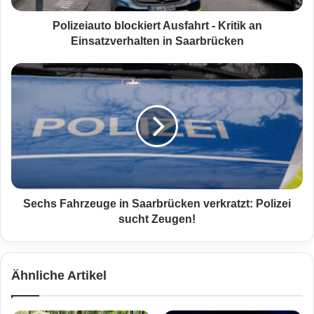
u
t
Polizeiauto blockiert Ausfahrt - Kritik an
o
Einsatzverhalten in Saarbrücken
b
l
S
o
e
c
c
k
h
i
s
e
F
r
a
t
h
A
r
u
z
Sechs Fahrzeuge in Saarbrücken verkratzt: Polizei
s
e
sucht Zeugen!
f
u
a
g
h
e
Ähnliche Artikel
r
i
t
n
-
S