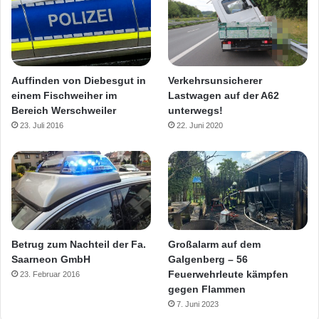
Verkehrsunsicherer
Auffinden von Diebesgut in
Lastwagen auf der A62
einem Fischweiher im
unterwegs!
Bereich Werschweiler
22. Juni 2020
23. Juli 2016
Betrug zum Nachteil der Fa.
Großalarm auf dem
Saarneon GmbH
Galgenberg – 56
Feuerwehrleute kämpfen
23. Februar 2016
gegen Flammen
7. Juni 2023