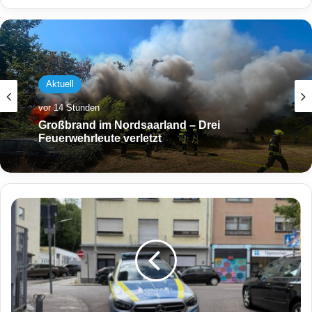
Aktuell
vor 14 Stunden
Großbrand im Nordsaarland – Drei
Feuerwehrleute verletzt
P
o
l
i
z
e
i
a