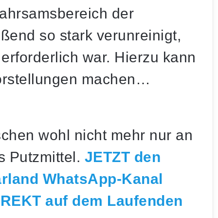
wahrsamsbereich der
ßend so stark verunreinigt,
erforderlich war. Hierzu kann
Vorstellungen machen…
ischen wohl nicht mehr nur an
 Putzmittel.
JETZT den
Schwerer Unfall auf der A6 bei St. Ingbert:
aarland WhatsApp-Kanal
Zwei Menschen schwer verletzt
IREKT auf dem Laufenden