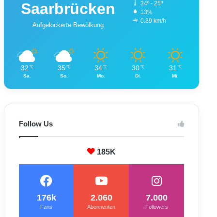
Saarbrücken
34º - 25º
13%
0.89 km/h
Aufgelockerte Bewölkung
32
35
34
30
31
℃
℃
℃
℃
℃
Sa.
So.
Mo.
Di.
Mi.
Follow Us
185K
176k
2.060
7.000
Fans
Abonnenten
Followers