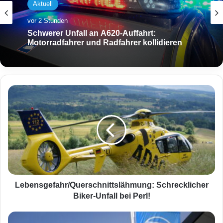
Aktuell
vor 2 Stunden
Schwerer Unfall an A620-Auffahrt:
Motorradfahrer und Radfahrer kollidieren
L
e
b
e
n
s
g
e
f
a
Lebensgefahr/Querschnittslähmung: Schrecklicher
h
Biker-Unfall bei Perl!
r
/
Z