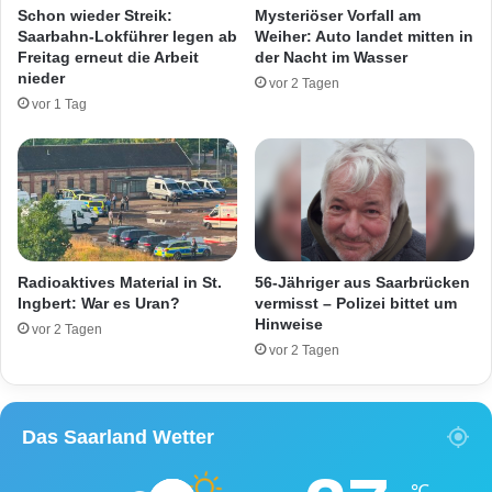
s
Schon wieder Streik:
Mysteriöser Vorfall am
h
a
Saarbahn-Lokführer legen ab
Weiher: Auto landet mitten in
r
n
Freitag erneut die Arbeit
der Nacht im Wasser
e
–
nieder
vor 2 Tagen
c
W
vor 1 Tag
k
e
l
n
i
i
c
g
h
e
e
r
r
G
B
e
Radioaktives Material in St.
56-Jähriger aus Saarbrücken
i
l
Ingbert: War es Uran?
vermisst – Polizei bittet um
k
Hinweise
d
vor 2 Tagen
e
f
vor 2 Tagen
r
ü
-
r
U
S
Das Saarland Wetter
n
a
f
a
a
r
℃