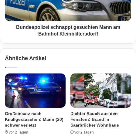
.
s
(
p
1
o
4
l
)
i
Bundespolizei schnappt gesuchten Mann am
i
z
Bahnhof Kleinblittersdorf!
n
e
K
i
u
s
Ähnliche Artikel
s
c
e
h
l
n
g
a
e
p
f
p
u
t
n
g
d
e
Großeinsatz nach
Dichter Rauch aus den
e
s
Knallgeräuschen: Mann (20)
Fenstern: Brand in
n
u
schwer verletzt
Saarbrücker Wohnhaus
c
vor 2 Tagen
vor 2 Tagen
h