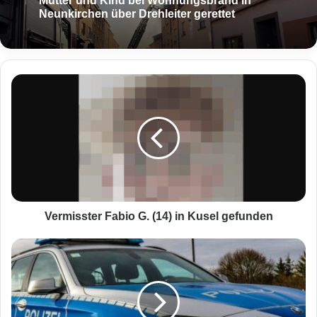
Mutter und Kind bei Wohnungsbrand in
Neunkirchen über Drehleiter gerettet
V
e
r
m
i
s
s
t
e
r
Vermisster Fabio G. (14) in Kusel gefunden
F
a
B
b
u
i
n
o
d
G
e