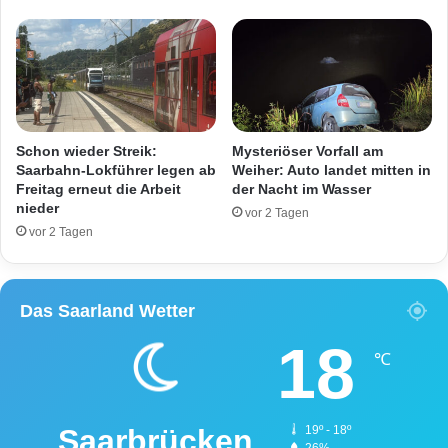
t
e
n
M
a
n
n
Schon wieder Streik:
Mysteriöser Vorfall am
a
Saarbahn-Lokführer legen ab
Weiher: Auto landet mitten in
m
Freitag erneut die Arbeit
der Nacht im Wasser
nieder
B
vor 2 Tagen
a
vor 2 Tagen
h
n
h
Das Saarland Wetter
o
f
18
K
℃
l
e
i
Saarbrücken
19º - 18º
n
26%