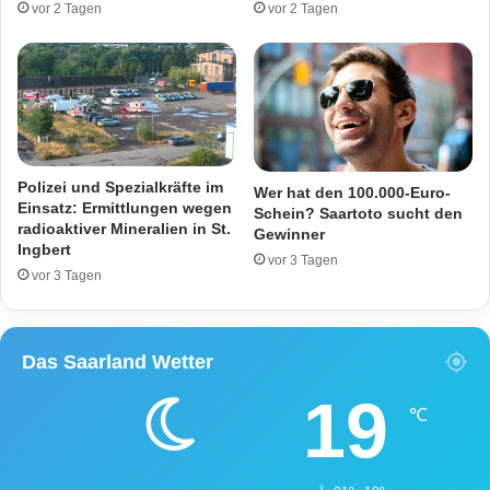
vor 2 Tagen
vor 2 Tagen
r
g
s
t
t
–
r
W
a
a
ß
r
e
D
A
Polizei und Spezialkräfte im
Wer hat den 100.000-Euro-
S
Einsatz: Ermittlungen wegen
Schein? Saartoto sucht den
radioaktiver Mineralien in St.
d
Gewinner
Ingbert
e
vor 3 Tagen
r
vor 3 Tagen
G
r
u
Das Saarland Wetter
n
d
19
?
℃