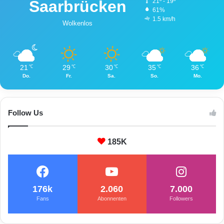
Saarbrücken
21º - 19º
61%
1.5 km/h
Wolkenlos
21
29
30
35
36
℃
℃
℃
℃
℃
Do.
Fr.
Sa.
So.
Mo.
Follow Us
185K
176k
2.060
7.000
Fans
Abonnenten
Followers