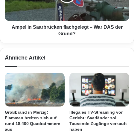
s
i
c
n
h
S
w
a
a
a
Ampel in Saarbrücken flachgelegt – War DAS der
d
r
Grund?
e
b
n
r
ü
ü
Ähnliche Artikel
b
c
e
k
r
e
d
n
e
f
r
l
S
a
a
c
a
h
Großbrand in Merzig:
Illegales TV-Streaming vor
r
g
Flammen breiten sich auf
Gericht: Saarländer soll
u
e
rund 18.400 Quadratmetern
Tausende Zugänge verkauft
f
l
aus
haben
e
e