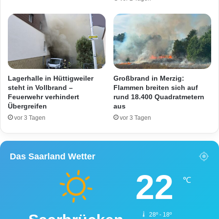
e
8
r
b
h
e
a
i
l
K
l
i
e
r
i
k
Lagerhalle in Hüttigweiler
Großbrand in Merzig:
n
e
steht in Vollbrand –
Flammen breiten sich auf
B
Feuerwehr verhindert
rund 18.400 Quadratmetern
l
Übergreifen
aus
r
a
vor 3 Tagen
vor 3 Tagen
n
d
Das Saarland Wetter
22
℃
28º - 18º