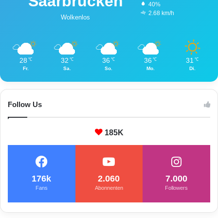
Saarbrücken
40%
2.68 km/h
Wolkenlos
28
32
36
36
31
℃
℃
℃
℃
℃
Fr.
Sa.
So.
Mo.
Di.
Follow Us
185K
176k
2.060
7.000
Fans
Abonnenten
Followers