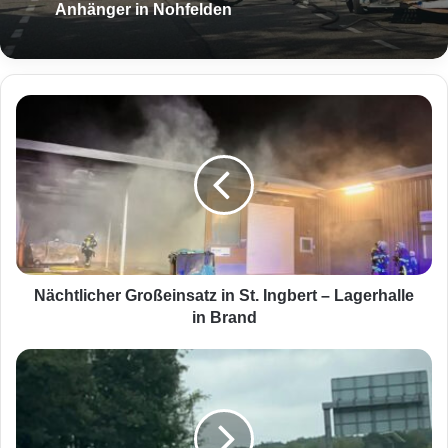
Anhänger in Nohfelden
N
ä
c
h
t
l
i
c
h
e
Nächtlicher Großeinsatz in St. Ingbert – Lagerhalle
r
in Brand
G
r
A
o
u
ß
t
e
o
i
ü