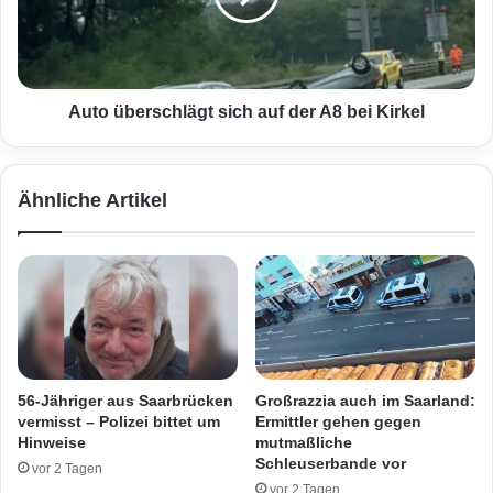
n
b
s
e
a
r
t
s
z
c
Auto überschlägt sich auf der A8 bei Kirkel
i
h
n
l
S
ä
Ähnliche Artikel
t
g
.
t
I
s
n
i
g
c
b
h
e
a
r
u
t
f
56-Jähriger aus Saarbrücken
Großrazzia auch im Saarland:
–
d
vermisst – Polizei bittet um
Ermittler gehen gegen
L
e
Hinweise
mutmaßliche
a
r
Schleuserbande vor
vor 2 Tagen
g
A
vor 2 Tagen