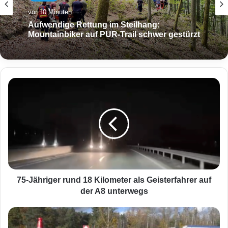
Aktuell
vor 6 Stunden
vor 10 Minuten
Schwerer Unfall an A620-Auffahrt:
Motorradfahrer und Radfahrer kollidieren
7
Aufwendige Rettung im Steilhang:
Mountainbiker auf PUR-Trail schwer gestürzt
5
-
J
ä
h
r
i
g
e
75-Jähriger rund 18 Kilometer als Geisterfahrer auf
r
der A8 unterwegs
r
u
R
n
ü