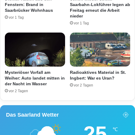
r
e
Fenstern: Brand in
Saarbahn-Lokführer legen ab
f
i
Saarbrücker Wohnhaus
Freitag erneut die Arbeit
a
s
nieder
vor 1 Tag
h
p
vor 1 Tag
r
e
e
r
r
r
a
e
u
:
f
P
d
o
e
l
Mysteriöser Vorfall am
Radioaktives Material in St.
r
i
Weiher: Auto landet mitten in
Ingbert: War es Uran?
A
der Nacht im Wasser
z
vor 2 Tagen
8
e
vor 2 Tagen
u
i
n
s
t
u
Das Saarland Wetter
e
c
r
h
25
w
t
℃
e
i