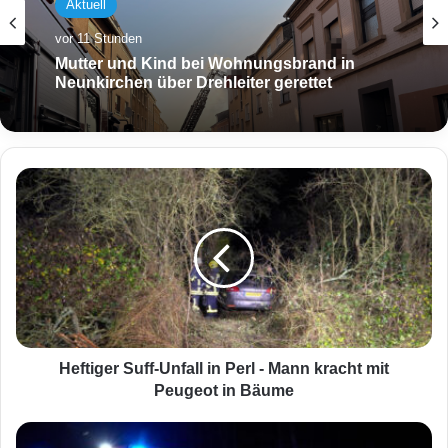
Aktuell
Aktuell
vor 11 Stunden
vor 11 Stunden
Aufwendige Rettung im Steilhang:
Mountainbiker auf PUR-Trail schwer gestürzt
Mutter und Kind bei Wohnungsbrand in
Neunkirchen über Drehleiter gerettet
H
e
f
t
i
g
e
r
S
u
Heftiger Suff-Unfall in Perl - Mann kracht mit
f
Peugeot in Bäume
f
-
Z