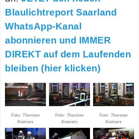
Blaulichtreport Saarland
WhatsApp-Kanal
abonnieren und IMMER
DIREKT auf dem Laufenden
bleiben (hier klicken)
Foto: Thorsten
Foto: Thorsten
Foto: Thorsten
Kremers
Kremers
Kremers