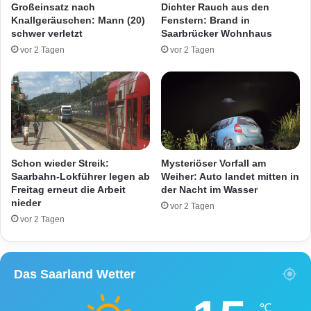
Großeinsatz nach
Dichter Rauch aus den
t
g
Knallgeräuschen: Mann (20)
Fenstern: Brand in
m
s
schwer verletzt
Saarbrücker Wohnhaus
i
u
vor 2 Tagen
vor 2 Tagen
t
n
P
f
e
a
u
l
g
l
e
z
o
w
t
i
Schon wieder Streik:
Mysteriöser Vorfall am
i
s
Saarbahn-Lokführer legen ab
Weiher: Auto landet mitten in
n
c
Freitag erneut die Arbeit
der Nacht im Wasser
B
nieder
h
vor 2 Tagen
ä
e
vor 2 Tagen
u
n
m
S
e
t
Das Saarland Wetter
.
I
n
℃