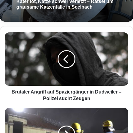
Kater tot, Katze schwer verletzt – Rätsel um
grausame Katzenfälle in Seelbach
B
r
u
t
a
l
e
r
A
n
Brutaler Angriff auf Spaziergänger in Dudweiler –
g
Polizei sucht Zeugen
r
i
N
f
a
f
c
a
h