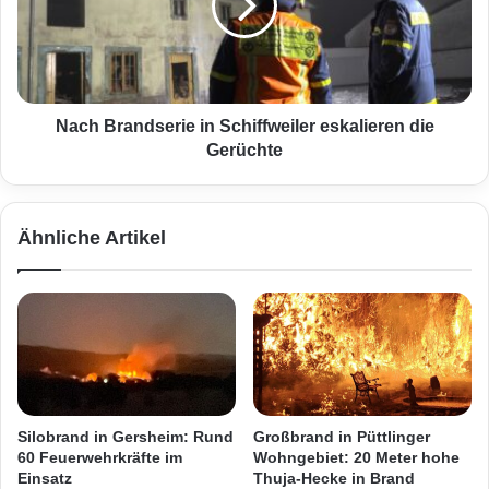
u
B
f
r
S
a
p
n
a
d
z
s
Nach Brandserie in Schiffweiler eskalieren die
i
e
Gerüchte
e
r
r
i
g
e
Ähnliche Artikel
ä
i
n
n
g
S
e
c
r
h
i
i
n
f
D
f
u
w
Silobrand in Gersheim: Rund
Großbrand in Püttlinger
d
e
60 Feuerwehrkräfte im
Wohngebiet: 20 Meter hohe
w
i
Einsatz
Thuja-Hecke in Brand