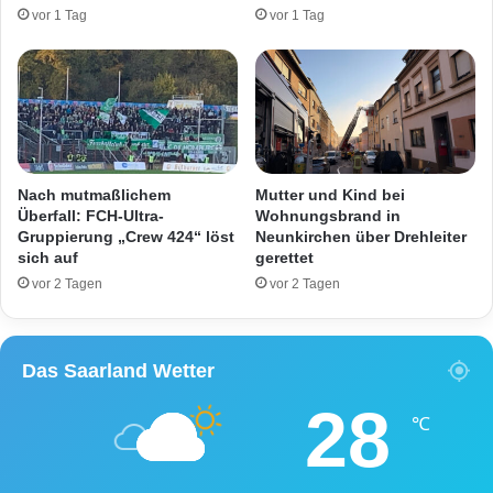
e
l
vor 1 Tag
vor 1 Tag
i
e
l
r
e
e
r
s
–
k
P
a
o
l
l
i
Nach mutmaßlichem
Mutter und Kind bei
i
e
Überfall: FCH-Ultra-
Wohnungsbrand in
z
r
Gruppierung „Crew 424“ löst
Neunkirchen über Drehleiter
e
sich auf
gerettet
e
i
n
vor 2 Tagen
vor 2 Tagen
s
d
u
i
c
e
Das Saarland Wetter
h
G
t
e
28
Z
r
℃
e
ü
u
c
g
h