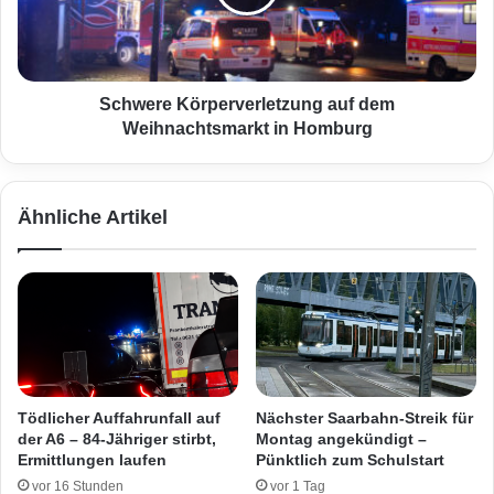
t
r
z
e
t
K
e
ö
b
r
Schwere Körperverletzung auf dem
e
p
Weihnachtsmarkt in Homburg
i
e
Z
r
u
v
Ähnliche Artikel
s
e
a
r
m
l
m
e
e
t
n
z
s
u
t
n
o
g
Tödlicher Auffahrunfall auf
Nächster Saarbahn-Streik für
ß
a
der A6 – 84-Jähriger stirbt,
Montag angekündigt –
–
u
Ermittlungen laufen
Pünktlich zum Schulstart
F
f
vor 16 Stunden
vor 1 Tag