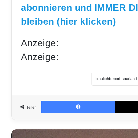
abonnieren und IMMER D
bleiben (hier klicken)
Anzeige:
Anzeige:
Facebook
Teilen