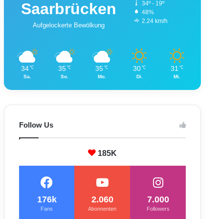
Saarbrücken
34º - 19º
48%
2.24 km/h
Aufgelockerte Bewölkung
34
35
35
30
31
℃
℃
℃
℃
℃
Sa.
So.
Mo.
Di.
Mi.
Follow Us
185K
176k
2.060
7.000
Fans
Abonnenten
Followers