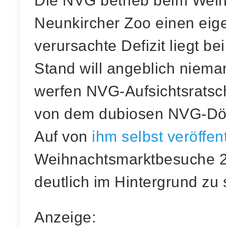
Die NVG betrieb beim Wei
Neunkircher Zoo einen eig
verursachte Defizit liegt b
Stand will angeblich niema
werfen NVG-Aufsichtsratsch
von dem dubiosen NVG-Dö
Auf von
ihm selbst veröffen
Weihnachtsmarktbesuche 20
deutlich im Hintergrund zu
Anzeige: