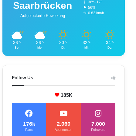
Saarbrücken
36º - 17º
56%
0.83 km/h
Aufgelockerte Bewölkung
36
36
30
32
34
℃
℃
℃
℃
℃
So.
Mo.
Di.
Mi.
Do.
Follow Us
185K
176k
2.060
7.000
Fans
Abonnenten
Followers