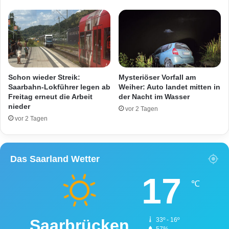
j
r
e
S
L
c
i
h
t
u
e
l
r
e
Schon wieder Streik:
Mysteriöser Vorfall am
b
–
Saarbahn-Lokführer legen ab
Weiher: Auto landet mitten in
i
G
Freitag erneut die Arbeit
der Nacht im Wasser
l
nieder
r
vor 2 Tagen
l
o
vor 2 Tagen
i
ß
g
e
e
i
Das Saarland Wetter
r
n
s
17
a
℃
t
z
i
Saarbrücken
33º - 16º
n
57%