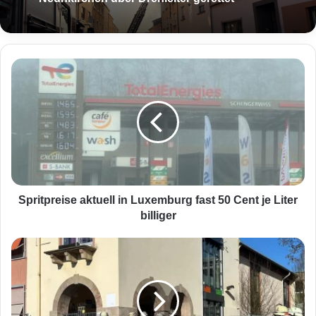
S
p
r
i
t
p
r
e
i
s
Spritpreise aktuell in Luxemburg fast 50 Cent je Liter
e
billiger
a
k
R
t
e
u
i
e
z
l
s