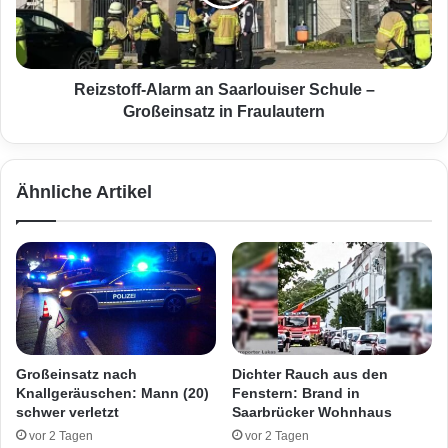
l
t
i
o
n
f
L
f
u
-
Reizstoff-Alarm an Saarlouiser Schule –
x
A
Großeinsatz in Fraulautern
e
l
m
a
b
r
Ähnliche Artikel
u
m
r
a
g
n
f
S
a
a
s
a
t
r
5
l
0
o
Großeinsatz nach
Dichter Rauch aus den
C
u
Knallgeräuschen: Mann (20)
Fenstern: Brand in
e
i
schwer verletzt
Saarbrücker Wohnhaus
n
s
vor 2 Tagen
vor 2 Tagen
t
e