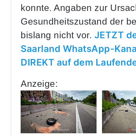
konnte. Angaben zur Ursac
Gesundheitszustand der be
JETZT de
bislang nicht vor.
Saarland WhatsApp-Kana
DIREKT auf dem Laufenden
Anzeige: