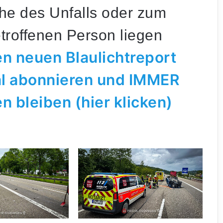
he des Unfalls oder zum
troffenen Person liegen
n neuen Blaulichtreport
l abonnieren und IMMER
 bleiben (hier klicken)
Saarbrücken: 21-Jähriger seit Tagen
vermisst – Polizei bittet um Mithilfe