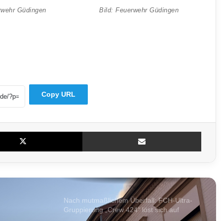
rwehr Güdingen
Bild: Feuerwehr Güdingen
Auto überschlägt sich nach Kollision mit
Anhänger in Nohfelden
Mitten in der Nacht: Feuer erfasst
Mehrfamilienhaus in Saarlouis
Copy URL
Drittliga-Umfrage: Konkurrenz traut dem
FCS den Aufstieg nicht zu
X
Teile per E-Mail
Polizei bereitet Großeinsatz zum FCS-
Heimspiel gegen Essen vor – Camphauser
voll gesperrt
Nach mutmaßlichem Überfall: FCH-Ultra-
Gruppierung „Crew 424“ löst sich auf