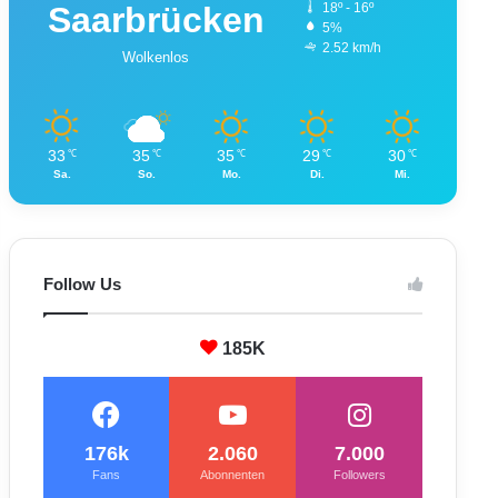
Saarbrücken
18º - 16º
5%
2.52 km/h
Wolkenlos
33
35
35
29
30
℃
℃
℃
℃
℃
Sa.
So.
Mo.
Di.
Mi.
Follow Us
185K
176k
2.060
7.000
Fans
Abonnenten
Followers