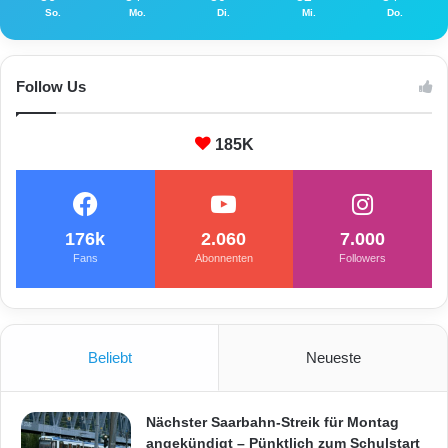
So.
Mo.
Di.
Mi.
Do.
Follow Us
185K
176k
2.060
7.000
Fans
Abonnenten
Followers
Beliebt
Neueste
Nächster Saarbahn-Streik für Montag
angekündigt – Pünktlich zum Schulstart