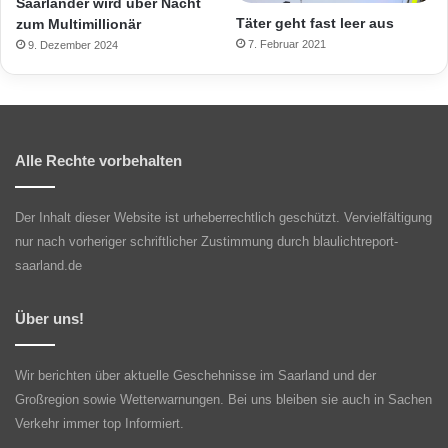
Saarländer wird über Nacht
Täter geht fast leer aus
zum Multimillionär
7. Februar 2021
9. Dezember 2024
Alle Rechte vorbehalten
Der Inhalt dieser Website ist urheberrechtlich geschützt. Vervielfältigung
nur nach vorheriger schriftlicher Zustimmung durch blaulichtreport-
saarland.de
Über uns!
Wir berichten über aktuelle Geschehnisse im Saarland und der
Großregion sowie Wetterwarnungen. Bei uns bleiben sie auch in Sachen
Verkehr immer top Informiert.