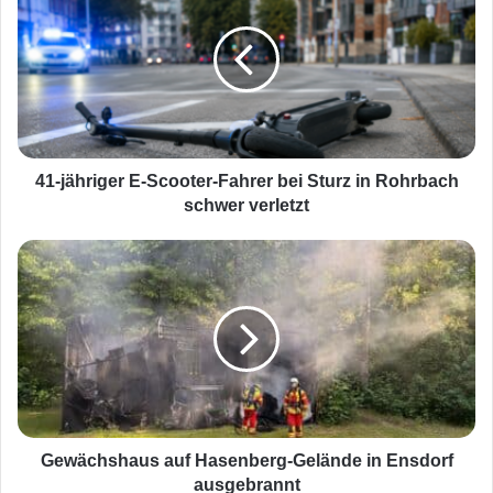
-
j
ä
h
r
i
g
e
41-jähriger E-Scooter-Fahrer bei Sturz in Rohrbach
r
schwer verletzt
E
-
G
S
e
c
w
o
ä
o
c
t
h
e
s
r
h
-
a
F
u
Gewächshaus auf Hasenberg-Gelände in Ensdorf
a
s
ausgebrannt