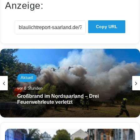
Anzeige:
Copy URL
Aktuell
vor 8 Stunden
Großbrand im Nordsaarland – Drei
Feuerwehrleute verletzt
4
1