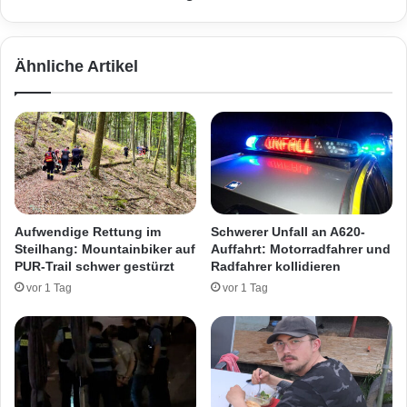
h
a
r
u
e
f
Ähnliche Artikel
r
H
b
a
e
s
i
e
S
n
t
b
u
e
r
r
z
g
Aufwendige Rettung im
Schwerer Unfall an A620-
i
-
Steilhang: Mountainbiker auf
Auffahrt: Motorradfahrer und
n
G
PUR-Trail schwer gestürzt
Radfahrer kollidieren
R
e
vor 1 Tag
vor 1 Tag
o
l
h
ä
r
n
b
d
a
e
c
i