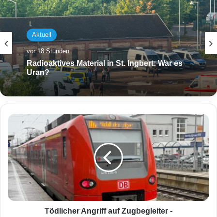
Aktuell
vor 18 Stunden
Radioaktives Material in St. Ingbert: War es
Uran?
T
ö
d
l
i
c
h
e
r
A
Tödlicher Angriff auf Zugbegleiter -