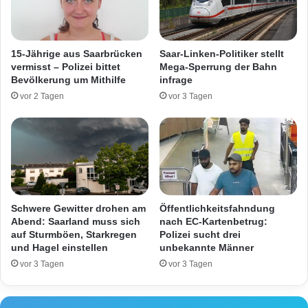
-
d
S
w
t
i
a
g
15-Jährige aus Saarbrücken
Saar-Linken-Politiker stellt
a
s
vermisst – Polizei bittet
Mega-Sperrung der Bahn
t
p
Bevölkerung um Mithilfe
infrage
s
a
vor 2 Tagen
vor 3 Tagen
a
r
n
k
w
:
a
P
l
o
t
l
s
i
c
z
Schwere Gewitter drohen am
Öffentlichkeitsfahndung
h
e
Abend: Saarland muss sich
nach EC-Kartenbetrug:
a
i
auf Sturmböen, Starkregen
Polizei sucht drei
f
und Hagel einstellen
unbekannte Männer
s
t
e
vor 3 Tagen
vor 3 Tagen
e
t
r
z
l
t