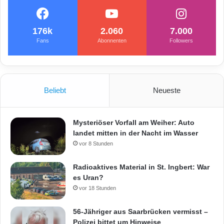
m
p
h
176k
2.060
7.000
a
Fans
Abonnenten
Followers
u
s
e
r
S
Beliebt
Neueste
t
r
a
Mysteriöser Vorfall am Weiher: Auto
ß
landet mitten in der Nacht im Wasser
e
vor 8 Stunden
Radioaktives Material in St. Ingbert: War
es Uran?
vor 18 Stunden
56-Jähriger aus Saarbrücken vermisst –
Polizei bittet um Hinweise