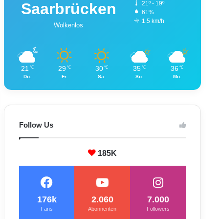
Saarbrücken
21º - 19º
61%
1.5 km/h
Wolkenlos
21
29
30
35
36
℃
℃
℃
℃
℃
Do.
Fr.
Sa.
So.
Mo.
Follow Us
185K
176k
2.060
7.000
Fans
Abonnenten
Followers