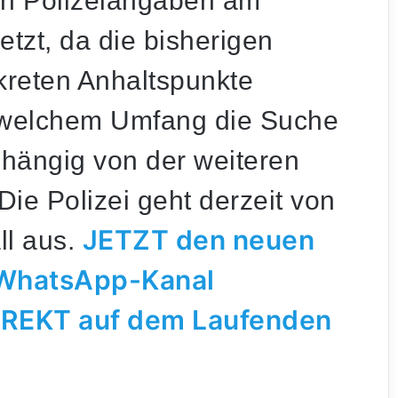
ch Polizeiangaben am
tzt, da die bisherigen
reten Anhaltspunkte
n welchem Umfang die Suche
abhängig von der weiteren
ie Polizei geht derzeit von
JETZT den neuen
ll aus.
d WhatsApp-Kanal
IREKT auf dem Laufenden
Mysteriöser Vorfall am Weiher: Auto landet
mitten in der Nacht im Wasser
Radioaktives Material in St. Ingbert: War es