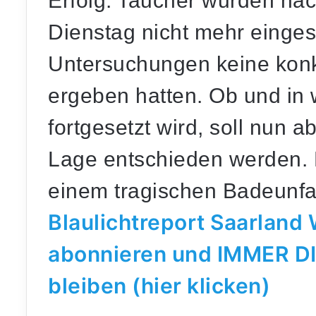
Erfolg. Taucher wurden na
Dienstag nicht mehr eingese
Untersuchungen keine konk
ergeben hatten. Ob und i
fortgesetzt wird, soll nun 
Lage entschieden werden. D
einem tragischen Badeunfa
Blaulichtreport Saarlan
abonnieren und IMMER D
bleiben (hier klicken)