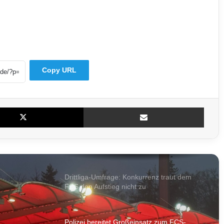
Uran?
56-Jähriger aus Saarbrücken vermisst –
Polizei bittet um Hinweise
Copy URL
Großrazzia auch im Saarland: Ermittler
gehen gegen mutmaßliche Schleuserbande
vor
X
Teile per E-Mail
Lagerhalle in Hüttigweiler steht in Vollbrand
– Feuerwehr verhindert Übergreifen
Drittliga-Umfrage: Konkurrenz traut dem
FCS den Aufstieg nicht zu
Polizei bereitet Großeinsatz zum FCS-