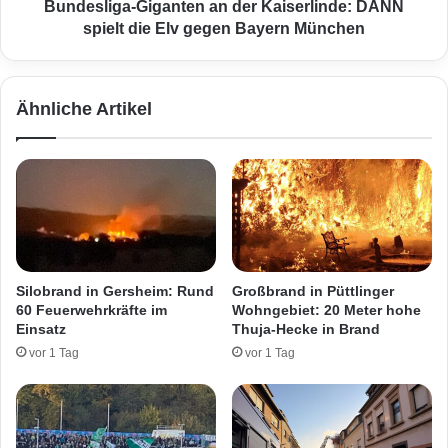
s
a
Bundesliga-Giganten an der Kaiserlinde: DANN
A
-
spielt die Elv gegen Bayern München
l
G
s
i
t
g
Ähnliche Artikel
a
a
d
n
t
t
f
e
e
n
s
a
t
n
e
d
s
e
Silobrand in Gersheim: Rund
Großbrand in Püttlinger
-
r
60 Feuerwehrkräfte im
Wohngebiet: 20 Meter hohe
E
K
Einsatz
Thuja-Hecke in Brand
r
a
vor 1 Tag
vor 1 Tag
n
i
e
s
u
e
t
r
e
l