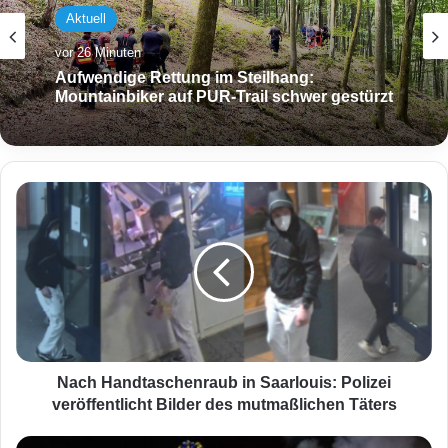
Aktuell
Aktuell
vor 26 Minuten
vor 6 Stunden
Aufwendige Rettung im Steilhang:
Mountainbiker auf PUR-Trail schwer gestürzt
Schwerer Unfall an A620-Auffahrt:
Motorradfahrer und Radfahrer kollidieren
N
a
c
h
H
a
n
d
t
a
Nach Handtaschenraub in Saarlouis: Polizei
s
veröffentlicht Bilder des mutmaßlichen Täters
c
h
G