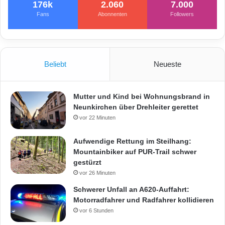
176k
2.060
7.000
r
Fans
Abonnenten
Followers
s
Beliebt
Neueste
Mutter und Kind bei Wohnungsbrand in
Neunkirchen über Drehleiter gerettet
vor 22 Minuten
Aufwendige Rettung im Steilhang:
Mountainbiker auf PUR-Trail schwer
gestürzt
vor 26 Minuten
Schwerer Unfall an A620-Auffahrt:
Motorradfahrer und Radfahrer kollidieren
vor 6 Stunden