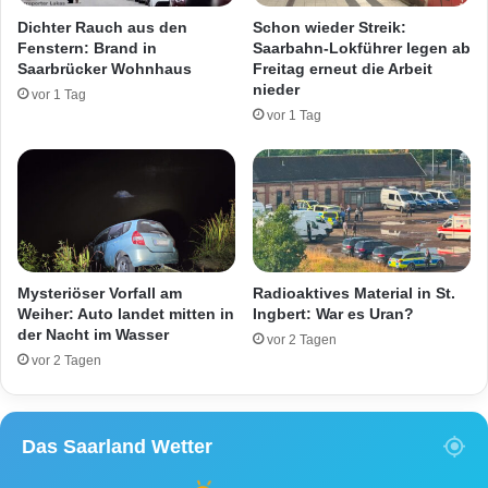
i
-
Dichter Rauch aus den
Schon wieder Streik:
z
B
Fenstern: Brand in
Saarbahn-Lokführer legen ab
e
a
Saarbrücker Wohnhaus
Freitag erneut die Arbeit
i
l
nieder
vor 1 Tag
v
k
vor 1 Tag
e
o
r
n
ö
b
f
r
f
a
e
n
n
d
t
g
Mysteriöser Vorfall am
Radioaktives Material in St.
l
r
Weiher: Auto landet mitten in
Ingbert: War es Uran?
i
der Nacht im Wasser
e
vor 2 Tagen
c
i
vor 2 Tagen
h
f
t
t
B
a
Das Saarland Wetter
i
u
l
f