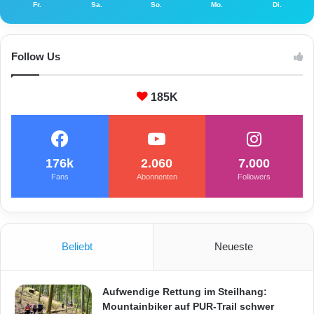
Fr.
Sa.
So.
Mo.
Di.
Follow Us
185K
176k
2.060
7.000
Fans
Abonnenten
Followers
Beliebt
Neueste
Aufwendige Rettung im Steilhang:
Mountainbiker auf PUR-Trail schwer