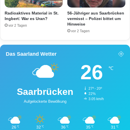
t
z
t
Radioaktives Material in St.
56-Jähriger aus Saarbrücken
Ingbert: War es Uran?
vermisst – Polizei bittet um
Hinweise
vor 2 Tagen
vor 2 Tagen
Das Saarland Wetter
26
℃
Saarbrücken
27º - 20º
22%
3.05 km/h
Aufgelockerte Bewölkung
26
32
36
35
31
℃
℃
℃
℃
℃