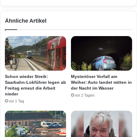
u
n
f
d
f
d
Ähnliche Artikel
u
u
n
r
g
c
i
h
n
H
W
u
e
n
r
d
k
e
Schon wieder Streik:
Mysteriöser Vorfall am
s
b
Saarbahn-Lokführer legen ab
Weiher: Auto landet mitten in
t
i
Freitag erneut die Arbeit
der Nacht im Wasser
a
s
nieder
vor 2 Tagen
t
s
vor 1 Tag
t
v
e
r
l
e