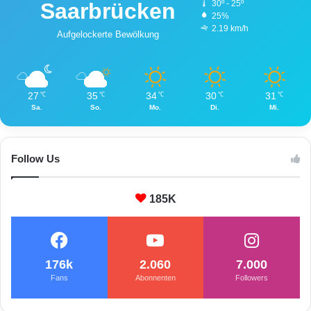
Saarbrücken
30º - 25º
25%
2.19 km/h
Aufgelockerte Bewölkung
27
35
34
30
31
℃
℃
℃
℃
℃
Sa.
So.
Mo.
Di.
Mi.
Follow Us
185K
176k
2.060
7.000
Fans
Abonnenten
Followers