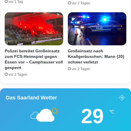
vor 1 Tag
vor 2 Tagen
e
i
s
m
a
B
u
e
b
r
a
e
c
i
h
c
Polizei bereitet Großeinsatz
Großeinsatz nach
h
zum FCS-Heimspiel gegen
Knallgeräuschen: Mann (20)
T
Essen vor – Camphauser voll
schwer verletzt
a
gesperrt
vor 2 Tagen
n
vor 2 Tagen
n
e
c
Das Saarland Wetter
k
29
℃