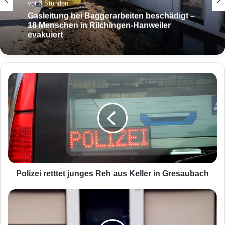
vor 3 Stunden
Gasleitung bei Baggerarbeiten beschädigt –
18 Menschen in Rilchingen-Hanweiler
evakuiert
P
o
l
i
z
e
i
r
e
t
Polizei retttet junges Reh aus Keller in Gresaubach
t
t
U
e
m
t
w