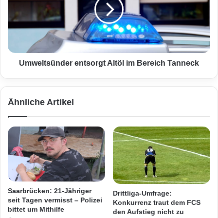
j
e
u
l
n
t
g
s
e
ü
s
n
R
d
Umweltsünder entsorgt Altöl im Bereich Tanneck
e
e
h
r
a
e
Ähnliche Artikel
u
n
s
t
K
s
e
o
l
r
l
g
e
t
r
A
i
l
Saarbrücken: 21-Jähriger
Drittliga-Umfrage:
n
t
seit Tagen vermisst – Polizei
Konkurrenz traut dem FCS
G
ö
bittet um Mithilfe
den Aufstieg nicht zu
r
l