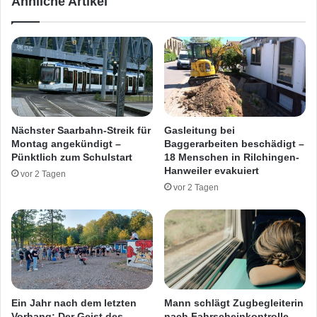
Ähnliche Artikel
i
r
n
s
V
u
ö
n
l
f
k
a
l
l
i
l
n
a
Nächster Saarbahn-Streik für
Gasleitung bei
g
u
Montag angekündigt –
Baggerarbeiten beschädigt –
e
f
Pünktlich zum Schulstart
18 Menschen in Rilchingen-
n
d
Hanweiler evakuiert
vor 2 Tagen
e
vor 2 Tagen
r
A
6
2
0
b
e
i
Ein Jahr nach dem letzten
Mann schlägt Zugbegleiterin
W
Vorhang: Der Geist des
nach Fahrscheinkontrolle