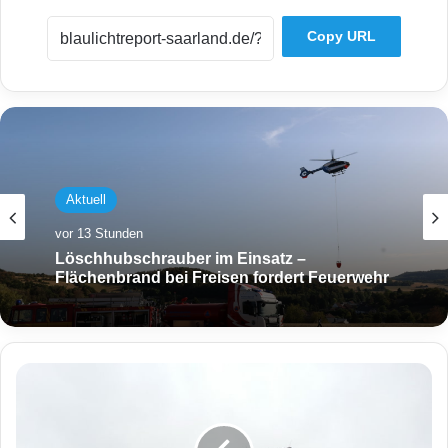
Copy URL
Aktuell
vor 13 Stunden
Löschhubschrauber im Einsatz –
Flächenbrand bei Freisen fordert Feuerwehr
H
ä
n
g