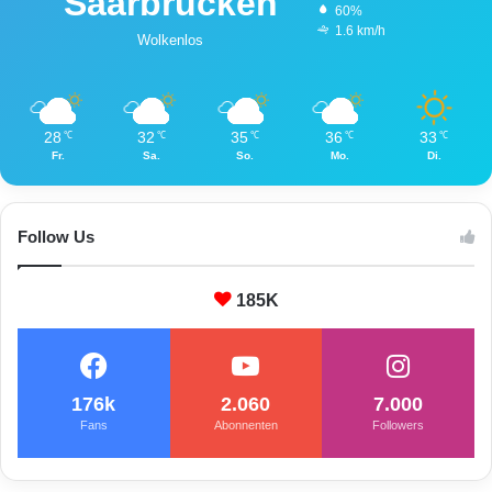
Saarbrücken
60%
1.6 km/h
Wolkenlos
28
32
35
36
33
℃
℃
℃
℃
℃
Fr.
Sa.
So.
Mo.
Di.
Follow Us
185K
176k
2.060
7.000
Fans
Abonnenten
Followers