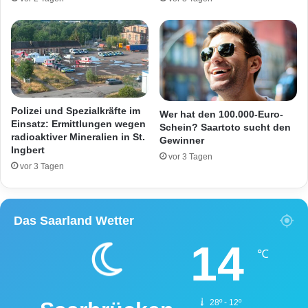
t
h
v
a
o
n
r
g
d
e
e
z
r
ü
P
n
Polizei und Spezialkräfte im
Wer hat den 100.000-Euro-
a
d
Einsatz: Ermittlungen wegen
Schein? Saartoto sucht den
r
radioaktiver Mineralien in St.
e
Gewinner
Ingbert
t
t
vor 3 Tagen
y
vor 3 Tagen
d
r
o
Das Saarland Wetter
g
e
14
℃
28º - 12º