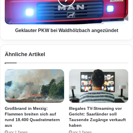
d
u
e
t
r
e
s
r
i
P
Geklauter PKW bei Waldhölzbach angezündet
n
K
d
W
e
b
Ähnliche Artikel
r
e
F
i
a
W
s
a
c
l
h
d
i
h
n
ö
g
l
Großbrand in Merzig:
Illegales TV-Streaming vor
s
z
Flammen breiten sich auf
Gericht: Saarländer soll
z
b
rund 18.400 Quadratmetern
Tausende Zugänge verkauft
e
a
aus
haben
i
c
vor 2 Tagen
vor 3 Tagen