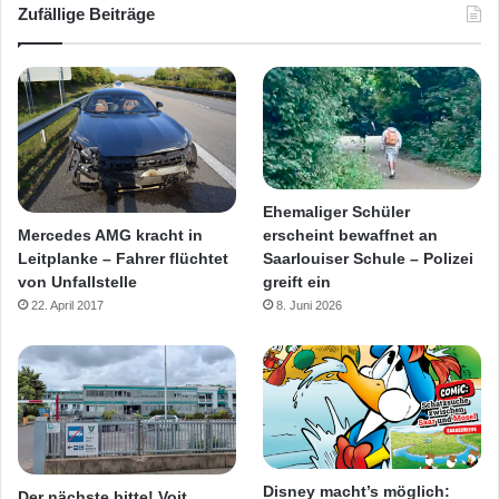
Zufällige Beiträge
Ehemaliger Schüler
Mercedes AMG kracht in
erscheint bewaffnet an
Leitplanke – Fahrer flüchtet
Saarlouiser Schule – Polizei
von Unfallstelle
greift ein
22. April 2017
8. Juni 2026
Disney macht’s möglich:
Der nächste bitte! Voit