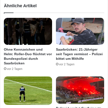
g
k
Ähnliche Artikel
e
t
k
e
l
n
e
w
m
a
m
l
t
d
b
z
e
e
Ohne Kennzeichen und
Saarbrücken: 21-Jähriger
i
i
Helm: Roller-Duo flüchtet vor
seit Tagen vermisst – Polizei
T
c
Bundespolizei durch
bittet um Mithilfe
h
h
Saarbrücken
vor 2 Tagen
o
n
vor 2 Tagen
l
e
e
t
y
v
i
e
r
v
e