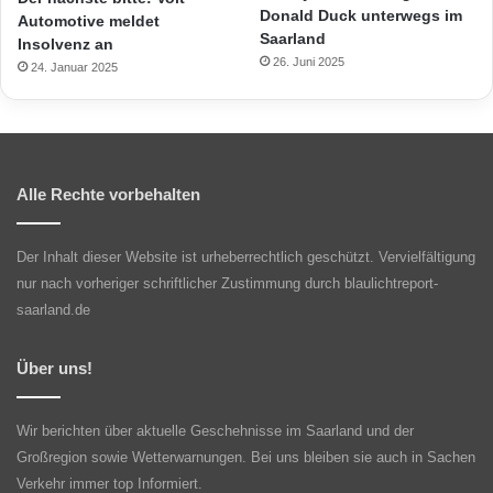
Donald Duck unterwegs im
Automotive meldet
Saarland
Insolvenz an
26. Juni 2025
24. Januar 2025
Alle Rechte vorbehalten
Der Inhalt dieser Website ist urheberrechtlich geschützt. Vervielfältigung
nur nach vorheriger schriftlicher Zustimmung durch blaulichtreport-
saarland.de
Über uns!
Wir berichten über aktuelle Geschehnisse im Saarland und der
Großregion sowie Wetterwarnungen. Bei uns bleiben sie auch in Sachen
Verkehr immer top Informiert.