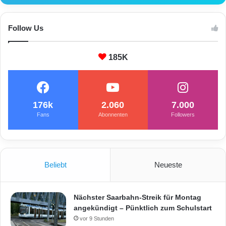
d
D
R
Follow Us
K
a
185K
u
s
176k
2.060
7.000
Fans
Abonnenten
Followers
Beliebt
Neueste
Nächster Saarbahn-Streik für Montag
angekündigt – Pünktlich zum Schulstart
vor 9 Stunden