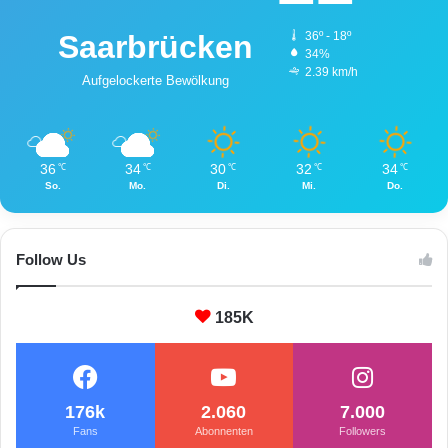
Saarbrücken
36º - 18º
34%
2.39 km/h
Aufgelockerte Bewölkung
36
34
30
32
34
℃
℃
℃
℃
℃
So.
Mo.
Di.
Mi.
Do.
Follow Us
185K
176k
2.060
7.000
Fans
Abonnenten
Followers