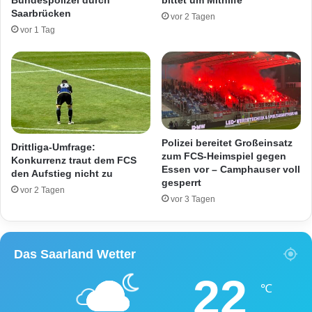
h
Saarbrücken
vor 2 Tagen
a
vor 1 Tag
u
f
d
e
r
A
6
Polizei bereitet Großeinsatz
Drittliga-Umfrage:
zum FCS-Heimspiel gegen
Konkurrenz traut dem FCS
Essen vor – Camphauser voll
den Aufstieg nicht zu
gesperrt
vor 2 Tagen
vor 3 Tagen
Das Saarland Wetter
22
℃