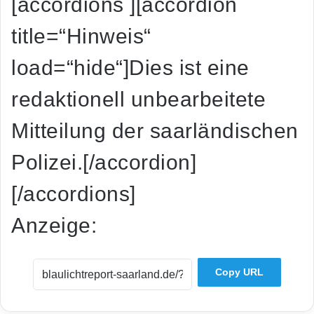
[accordions ][accordion
title=“Hinweis“
load=“hide“]Dies ist eine
redaktionell unbearbeitete
Mitteilung der saarländischen
Polizei.[/accordion]
[/accordions]
Anzeige:
Copy URL