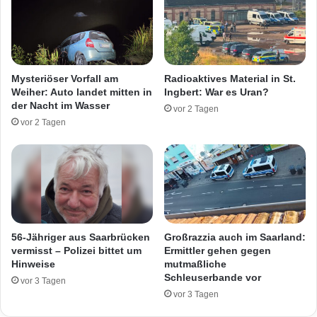
Z
n
e
t
u
g
g
e
e
h
Mysteriöser Vorfall am
Radioaktives Material in St.
n
t
Weiher: Auto landet mitten in
Ingbert: War es Uran?
n
m
der Nacht im Wasser
vor 2 Tagen
a
i
vor 2 Tagen
c
t
h
g
A
e
n
f
g
u
r
n
i
d
f
e
56-Jähriger aus Saarbrücken
Großrazzia auch im Saarland:
f
n
vermisst – Polizei bittet um
Ermittler gehen gegen
i
e
Hinweise
mutmaßliche
m
Schleuserbande vor
r
vor 3 Tagen
K
H
vor 3 Tagen
r
a