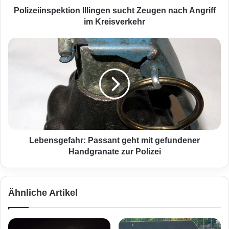
s
Polizeiinspektion Illingen sucht Zeugen nach Angriff
p
im Kreisverkehr
e
k
L
t
e
i
b
o
e
n
n
I
s
l
g
l
e
i
f
n
a
Lebensgefahr: Passant geht mit gefundener
g
h
Handgranate zur Polizei
e
r
n
:
s
P
Ähnliche Artikel
u
a
c
s
h
s
t
a