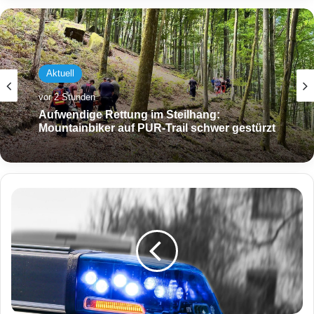
Aktuell
vor 2 Stunden
Aufwendige Rettung im Steilhang:
Mountainbiker auf PUR-Trail schwer gestürzt
P
o
l
i
z
e
i
i
n