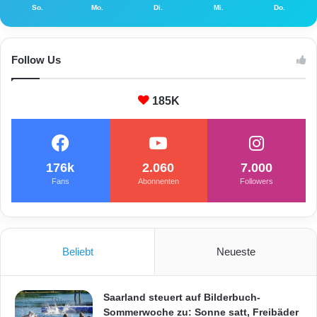
So.
Mo.
Di.
Mi.
Do.
n
Follow Us
185K
176k
2.060
7.000
Fans
Abonnenten
Followers
Beliebt
Neueste
Saarland steuert auf Bilderbuch-
Sommerwoche zu: Sonne satt, Freibäder