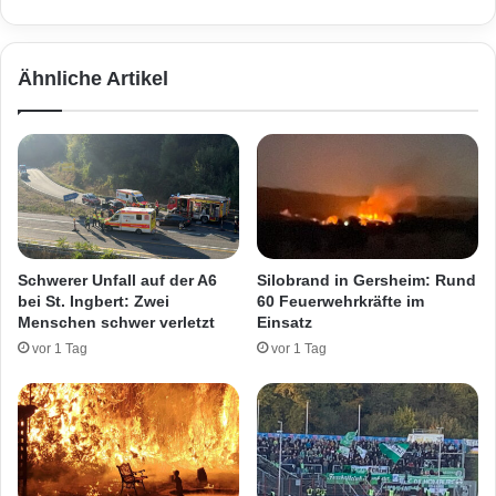
a
s
r
c
l
h
Ähnliche Artikel
a
l
n
u
d
c
-
k
J
t
o
-
h
3
a
0
n
0
Schwerer Unfall auf der A6
Silobrand in Gersheim: Rund
n
L
bei St. Ingbert: Zwei
60 Feuerwehrkräfte im
i
i
Menschen schwer verletzt
Einsatz
t
t
vor 1 Tag
vor 1 Tag
e
e
r
r
ü
D
b
i
e
e
r
s