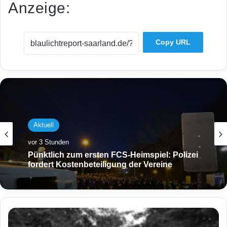
Anzeige:
Copy URL
Aktuell
vor 3 Stunden
Pünktlich zum ersten FCS-Heimspiel: Polizei
fordert Kostenbeteiligung der Vereine
R
e