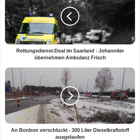
t
t
u
n
g
s
d
i
Rettungsdienst-Deal im Saarland - Johanniter
e
übernehmen Ambulanz Frisch
n
s
A
t
n
-
B
D
o
e
n
a
b
l
o
i
n
m
v
S
e
An Bonbon verschluckt - 300 Liter Dieselkraftstoff
a
r
ausgelaufen