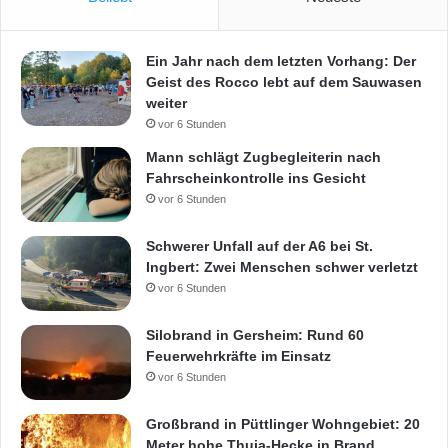
t
z
t
Ein Jahr nach dem letzten Vorhang: Der
!
Geist des Rocco lebt auf dem Sauwasen
weiter
vor 6 Stunden
Mann schlägt Zugbegleiterin nach
Fahrscheinkontrolle ins Gesicht
vor 6 Stunden
Schwerer Unfall auf der A6 bei St.
Ingbert: Zwei Menschen schwer verletzt
vor 6 Stunden
Silobrand in Gersheim: Rund 60
Feuerwehrkräfte im Einsatz
vor 6 Stunden
Großbrand in Püttlinger Wohngebiet: 20
Meter hohe Thuja-Hecke in Brand