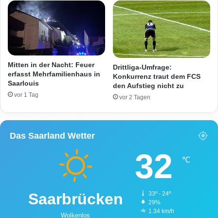
e
a
!
a
-
r
A
b
r
r
b
ü
e
c
Mitten in der Nacht: Feuer
Drittliga-Umfrage:
i
k
erfasst Mehrfamilienhaus in
Konkurrenz traut dem FCS
t
e
Saarlouis
den Aufstieg nicht zu
e
n
vor 1 Tag
vor 2 Tagen
r
-
d
M
u
a
r
l
Das Saarland Wetter
c
s
32
h
t
℃
1
a
0
t
k
t
Saarbrücken
33º - 24º
V
29%
A
1.34 km/h
S
Wolkenlos