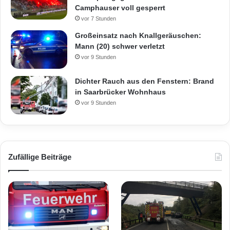
Camphauser voll gesperrt
vor 7 Stunden
Großeinsatz nach Knallgeräuschen:
Mann (20) schwer verletzt
vor 9 Stunden
Dichter Rauch aus den Fenstern: Brand
in Saarbrücker Wohnhaus
vor 9 Stunden
Zufällige Beiträge