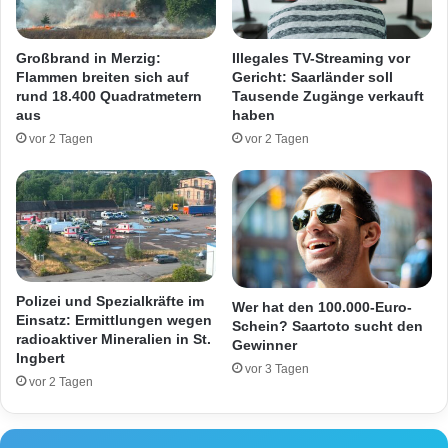
c
s
h
ü
w
b
Großbrand in Merzig:
Illegales TV-Streaming vor
e
e
Flammen breiten sich auf
Gericht: Saarländer soll
r
r
rund 18.400 Quadratmetern
Tausende Zugänge verkauft
v
s
aus
haben
e
c
vor 2 Tagen
vor 2 Tagen
r
h
l
l
e
ä
t
g
z
t
t
s
e
i
r
c
Polizei und Spezialkräfte im
Wer hat den 100.000-Euro-
F
h
Einsatz: Ermittlungen wegen
Schein? Saartoto sucht den
r
radioaktiver Mineralien in St.
n
Gewinner
Ingbert
a
a
vor 3 Tagen
u
c
vor 2 Tagen
h
F
l