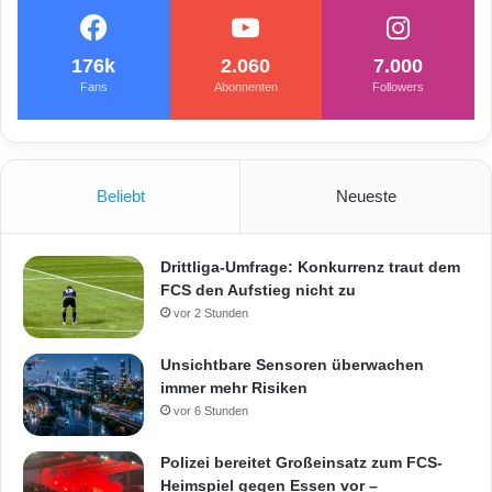
a
l
e
176k
2.060
7.000
x
Fans
Abonnenten
Followers
w
e
i
l
Beliebt
Neueste
e
r
Drittliga-Umfrage: Konkurrenz traut dem
FCS den Aufstieg nicht zu
vor 2 Stunden
Unsichtbare Sensoren überwachen
immer mehr Risiken
vor 6 Stunden
Polizei bereitet Großeinsatz zum FCS-
Heimspiel gegen Essen vor –