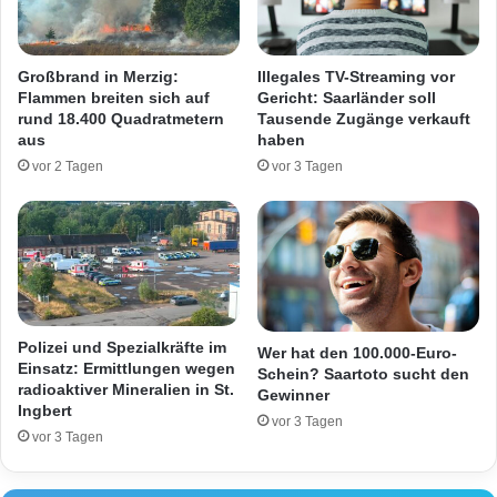
s
h
e
w
n
e
Großbrand in Merzig:
Illegales TV-Streaming vor
e
r
Flammen breiten sich auf
Gericht: Saarländer soll
n
v
rund 18.400 Quadratmetern
Tausende Zugänge verkauft
H
e
aus
haben
a
r
vor 2 Tagen
vor 3 Tagen
a
l
r
e
e
t
n
z
t
e
m
R
Polizei und Spezialkräfte im
Wer hat den 100.000-Euro-
o
Einsatz: Ermittlungen wegen
Schein? Saartoto sucht den
radioaktiver Mineralien in St.
l
Gewinner
Ingbert
l
vor 3 Tagen
e
vor 3 Tagen
r
f