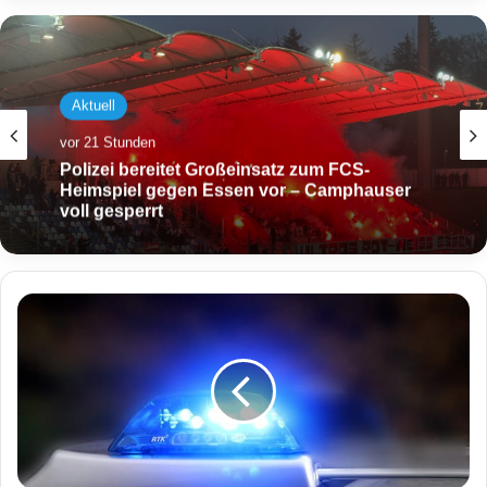
Aktuell
Aktuell
vor 21 Stunden
vor 23 Stunden
Polizei bereitet Großeinsatz zum FCS-
Heimspiel gegen Essen vor – Camphauser
Großeinsatz nach Knallgeräuschen: Mann
voll gesperrt
(20) schwer verletzt
V
e
r
b
a
l
e
r